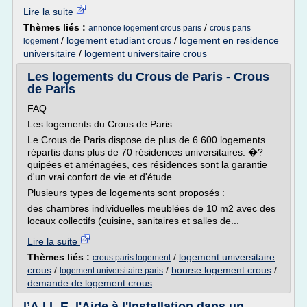
Lire la suite
Thèmes liés :
/
annonce logement crous paris
crous paris
/
logement etudiant crous
/
logement en residence
logement
universitaire
/
logement universitaire crous
Les logements du Crous de Paris - Crous
de Paris
FAQ
Les logements du Crous de Paris
Le Crous de Paris dispose de plus de 6 600 logements
répartis dans plus de 70 résidences universitaires. �?
quipées et aménagées, ces résidences sont la garantie
d'un vrai confort de vie et d'étude.
Plusieurs types de logements sont proposés :
des chambres individuelles meublées de 10 m2 avec des
locaux collectifs (cuisine, sanitaires et salles de...
Lire la suite
Thèmes liés :
/
logement universitaire
crous paris logement
crous
/
/
bourse logement crous
/
logement universitaire paris
demande de logement crous
l’A.I.L.E, l'Aide à l'Installation dans un