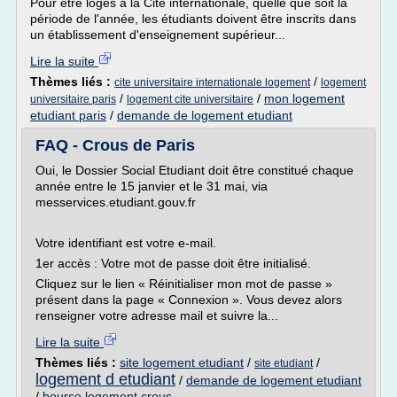
Pour être logés à la Cité internationale, quelle que soit la
période de l'année, les étudiants doivent être inscrits dans
un établissement d'enseignement supérieur...
Lire la suite
Thèmes liés :
/
cite universitaire internationale logement
logement
/
/
mon logement
universitaire paris
logement cite universitaire
etudiant paris
/
demande de logement etudiant
FAQ - Crous de Paris
Oui, le Dossier Social Etudiant doit être constitué chaque
année entre le 15 janvier et le 31 mai, via
messervices.etudiant.gouv.fr
Votre identifiant est votre e-mail.
1er accès : Votre mot de passe doit être initialisé.
Cliquez sur le lien « Réinitialiser mon mot de passe »
présent dans la page « Connexion ». Vous devez alors
renseigner votre adresse mail et suivre la...
Lire la suite
Thèmes liés :
site logement etudiant
/
/
site etudiant
logement d etudiant
/
demande de logement etudiant
/
bourse logement crous