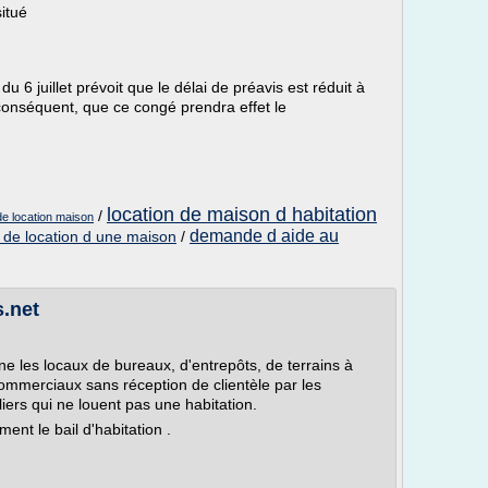
situé
du 6 juillet prévoit que le délai de préavis est réduit à
conséquent, que ce congé prendra effet le
location de maison d habitation
/
 de location maison
demande d aide au
t de location d une maison
/
.net
erne les locaux de bureaux, d'entrepôts, de terrains à
commerciaux sans réception de clientèle par les
liers qui ne louent pas une habitation.
ent le bail d'habitation .