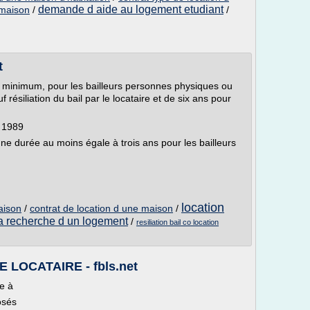
demande d aide au logement etudiant
 maison
/
/
t
ans minimum, pour les bailleurs personnes physiques ou
uf résiliation du bail par le locataire et de six ans pour
t 1989
une durée au moins égale à trois ans pour les bailleurs
location
aison
/
contrat de location d une maison
/
la recherche d un logement
/
resiliation bail co location
 LOCATAIRE - fbls.net
te à
osés