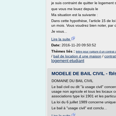
je suis contraint de quitter le logement 
que vous me louez depuis le
Ma situation est la suivante :
Dans cette hypothèse, l'article 15 de loi 
un mois. Vous voudrez bien noter, par 
Je vous...
Lire la suite
Date:
2016-11-20 09:50:52
Thèmes liés :
lettre pour rupture d un contrat
/
bail de location d une maison
/
contra
logement etudiant
MODELE DE BAIL CIVIL - fbls
DOMAINE DU BAIL CIVIL
Le bail civil ou dit "à usage civil" conc
usage non agricole et tous les locaux 
associations type loi 1901 et les particu
La loi du 6 juillet 1989 concerne uniquem
Le bail à "usage civil" est conclu...
Lire la suite