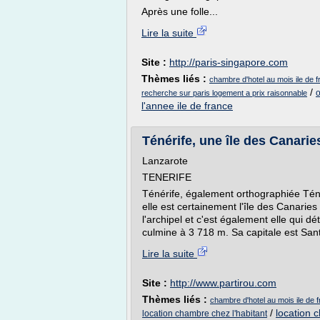
Après une folle...
Lire la suite
Site :
http://paris-singapore.com
Thèmes liés :
chambre d'hotel au mois ile de 
/
o
recherche sur paris logement a prix raisonnable
l'annee ile de france
Ténérife, une île des Canarie
Lanzarote
TENERIFE
Ténérife, également orthographiée Téné
elle est certainement l'île des Canaries l
l'archipel et c'est également elle qui dé
culmine à 3 718 m. Sa capitale est Sant
Lire la suite
Site :
http://www.partirou.com
Thèmes liés :
chambre d'hotel au mois ile de 
/
location 
location chambre chez l'habitant