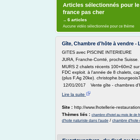
Articles sélectionnés pour l
france pas cher
6 articles
→
Aucune vidéo sélectionnée pour ce thème
Gîte, Chambre d'hôte à vendre - L
GITES avec PISCINE INTERIEURE
JURA, Franche-Comté, proche Suisse.
MURS 2 chalets récents 100+60m2 sur 5
FDC exploit. à l'année de 8 chalets, c
(plus F.Ag 20ke). christophe.bourge
12/01/2017 Vente gîte - chambres d'hô
Lire la suite
Site :
http://www.lhotellerie-restauration
Thèmes liés :
chambre d'hotel au mois ile de 
/
d'hote naturiste dans l'aude
chambre d'hote 