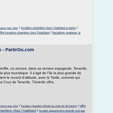
/
/
location chambre chez l habitant a paris
france pas cher
/
location maison a
ffre location chambre chez l'habitant
s - PartirOu.com
riffe, où encore, dans sa version espagnole, Tenerife,
a plus touristique. Il s'agit de l'île la plus grande de
tient le record d'altitude, avec le Teide, sommet qui
a Cruz de Tenerife. Ténérife offre...
/
/
offre
france pas cher
location chambre d'hotel au mois ile de france
chambre chez l habitant
/
location appartement tenerife sud pas