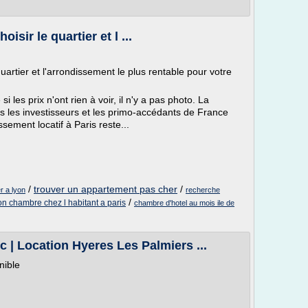
isir le quartier et l ...
uartier et l'arrondissement le plus rentable pour votre
les prix n'ont rien à voir, il n'y a pas photo. La
tous les investisseurs et les primo-accédants de France
ssement locatif à Paris reste...
/
trouver un appartement pas cher
/
r a lyon
recherche
/
on chambre chez l habitant a paris
chambre d'hotel au mois ile de
| Location Hyeres Les Palmiers ...
nible