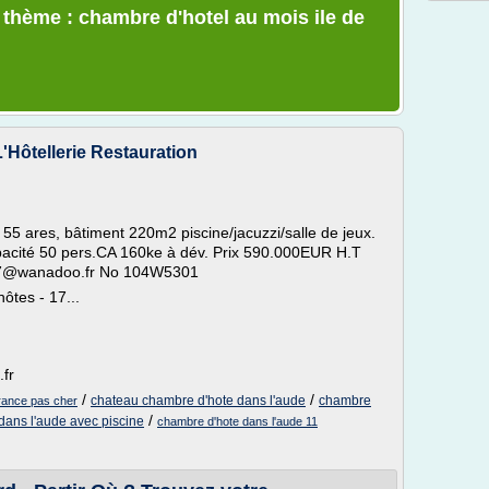
e thème : chambre d'hotel au mois ile de
'Hôtellerie Restauration
5 ares, bâtiment 220m2 piscine/jacuzzi/salle de jeux.
apacité 50 pers.CA 160ke à dév. Prix 590.000EUR H.T
ois7@wanadoo.fr No 104W5301
tes - 17...
.fr
/
/
chateau chambre d'hote dans l'aude
chambre
france pas cher
/
dans l'aude avec piscine
chambre d'hote dans l'aude 11