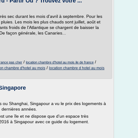
 - Partir Où ? Trouvez votre ...
rès sec durant les mois d'avril à septembre. Pour les
pluies. Les mois les plus chauds sont juillet, août et
nts froids de l'Atlantique se chargent de baisser la
 De façon générale, les Canaries...
/
/
france pas cher
location chambre d'hotel au mois ile de france
/
ion chambre d'hotel au mois
location chambre d hotel au mois
-Singapore
es ou Shanghai, Singapour a vu le prix des logements à
5 dernières années.
est une île et ne dispose que d'un espace très
en 2016 à Singapour avec ce guide du logement.