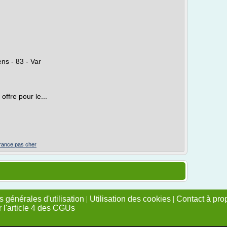
ns - 83 - Var
ffre pour le...
france pas cher
 générales d'utilisation
|
Utilisation des cookies
|
Contact à pro
r l'article 4 des CGUs