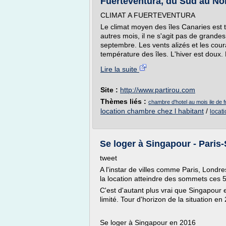
Fuerteventura, du Sud au Nord
CLIMAT A FUERTEVENTURA
Le climat moyen des îles Canaries est t
autres mois, il ne s'agit pas de grandes 
septembre. Les vents alizés et les coura
température des îles. L'hiver est doux.
Lire la suite
Site :
http://www.partirou.com
Thèmes liés :
chambre d'hotel au mois ile de 
location chambre chez l habitant
/
locat
Se loger à Singapour - Paris
tweet
A l'instar de villes comme Paris, Londr
la location atteindre des sommets ces 
C'est d'autant plus vrai que Singapour 
limité. Tour d'horizon de la situation 
Se loger à Singapour en 2016