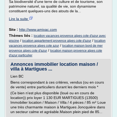
Sa biodiversité d'une terre de culture et de tourisme, son
patrimoine naturel, sa qualité de vie, son dynamisme
constituent quelques-uns des atouts de la...
Lire la suite
Site :
http://www.amivac.com
Thèmes liés :
location vacances provence alpes cote d'azur avec
/
/
piscine
location appartement provence alpes cote d'azur
location
/
vacances provence alpes cote azur
location maison bord de mer
/
provence alpes cote d'azur
location maison provence alpes cote
d'azur particulier
Annonces immobilier location maison /
villa à Martigues ...
Lien BC
Biens correspondant à ces critères, vendus (ou en cours
de vente) entre particuliers durant les derniers mois *
(Ce bien n'est plus disponible (loué ou en cours de
location)) prix loyer 1 130 EUR MARTIGUES (13500)
Immobilier location / Maison / Villa / 4 pièces / 85 m² Loue
une très charmante maison à Martigues Joncquière dans
un secteur calme et agréable.Maison plein pied de 85...