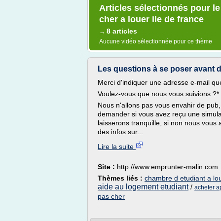
Articles sélectionnés pour l
cher a louer ile de france
8 articles
→
Aucune vidéo sélectionnée pour ce thème
Les questions à se poser avant d
Merci d'indiquer une adresse e-mail q
Voulez-vous que nous vous suivions ?*
Nous n'allons pas vous envahir de pub, 
demander si vous avez reçu une simulati
laisserons tranquille, si non nous vous 
des infos sur...
Lire la suite
Site :
http://www.emprunter-malin.com
Thèmes liés :
chambre d etudiant a lo
aide au logement etudiant
/
acheter a
pas cher