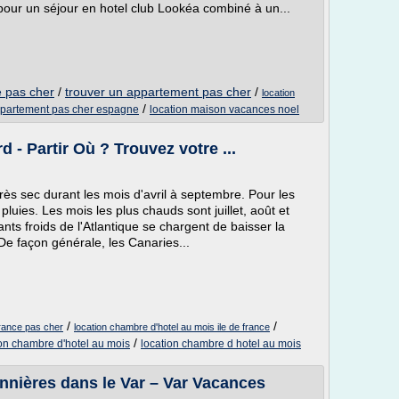
pour un séjour en hotel club Lookéa combiné à un...
e pas cher
/
trouver un appartement pas cher
/
location
/
ppartement pas cher espagne
location maison vacances noel
 - Partir Où ? Trouvez votre ...
rès sec durant les mois d'avril à septembre. Pour les
pluies. Les mois les plus chauds sont juillet, août et
nts froids de l'Atlantique se chargent de baisser la
 De façon générale, les Canaries...
/
/
france pas cher
location chambre d'hotel au mois ile de france
/
ion chambre d'hotel au mois
location chambre d hotel au mois
nnières dans le Var – Var Vacances