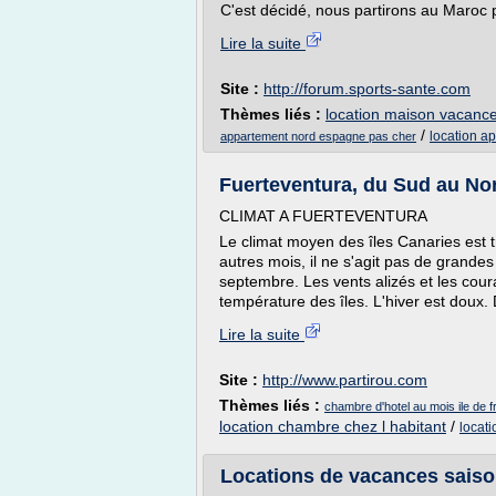
C'est décidé, nous partirons au Maroc 
Lire la suite
Site :
http://forum.sports-sante.com
Thèmes liés :
location maison vacanc
/
location a
appartement nord espagne pas cher
Fuerteventura, du Sud au Nord
CLIMAT A FUERTEVENTURA
Le climat moyen des îles Canaries est t
autres mois, il ne s'agit pas de grandes 
septembre. Les vents alizés et les coura
température des îles. L'hiver est doux.
Lire la suite
Site :
http://www.partirou.com
Thèmes liés :
chambre d'hotel au mois ile de 
location chambre chez l habitant
/
locat
Locations de vacances saiso