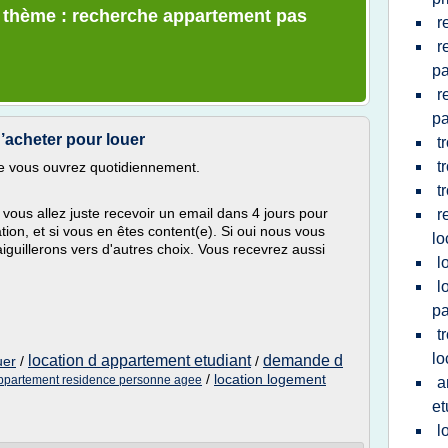
e thème : recherche appartement pas
r
r
pa
r
pa
’acheter pour louer
t
t
ue vous ouvrez quotidiennement.
t
vous allez juste recevoir un email dans 4 jours pour
r
on, et si vous en êtes content(e). Si oui nous vous
lo
aiguillerons vers d'autres choix. Vous recevrez aussi
l
l
pa
t
lo
location d appartement etudiant
demande d
uer
/
/
/
location logement
ppartement residence personne agee
a
et
l