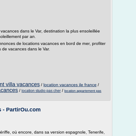
vacances dans le Var, destination la plus ensoleillée
oleillement par an.
nnonces de locations vacances en bord de mer, profiter
s de vacances dans le Var.
nt villa vacances
/
location vacances ile france
/
vacances
/
/
location studio pas cher
location appartement pas
s - PartirOu.com
riffe, où encore, dans sa version espagnole, Tenerife,