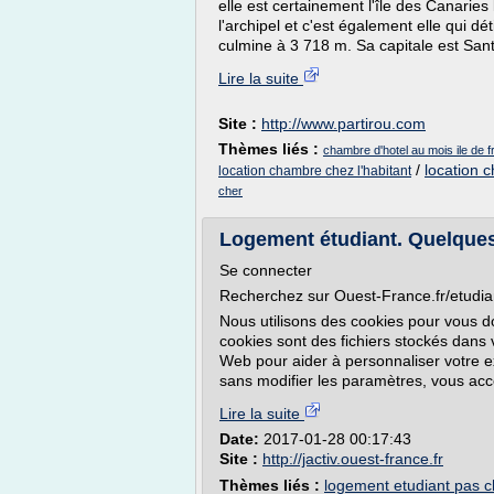
elle est certainement l'île des Canaries l
l'archipel et c'est également elle qui dé
culmine à 3 718 m. Sa capitale est Santa
Lire la suite
Site :
http://www.partirou.com
Thèmes liés :
chambre d'hotel au mois ile de 
/
location 
location chambre chez l'habitant
cher
Logement étudiant. Quelques 
Se connecter
Recherchez sur Ouest-France.fr/etudia
Nous utilisons des cookies pour vous do
cookies sont des fichiers stockés dans v
Web pour aider à personnaliser votre e
sans modifier les paramètres, vous acc
Lire la suite
Date:
2017-01-28 00:17:43
Site :
http://jactiv.ouest-france.fr
Thèmes liés :
logement etudiant pas c