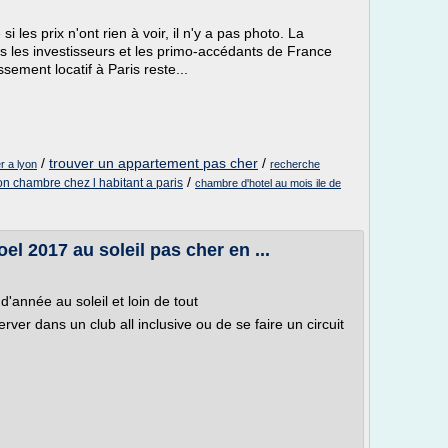
les prix n'ont rien à voir, il n'y a pas photo. La
tous les investisseurs et les primo-accédants de France
ssement locatif à Paris reste...
/
trouver un appartement pas cher
/
r a lyon
recherche
/
on chambre chez l habitant a paris
chambre d'hotel au mois ile de
l 2017 au soleil pas cher en ...
d'année au soleil et loin de tout
rver dans un club all inclusive ou de se faire un circuit