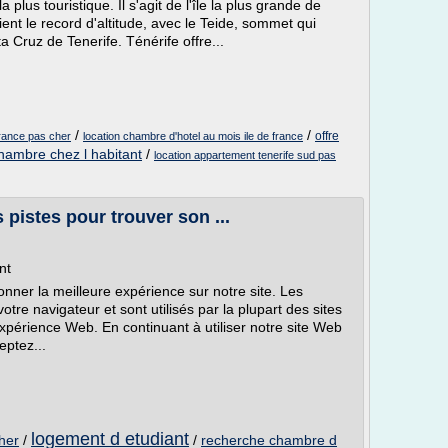
a plus touristique. Il s'agit de l'île la plus grande de
tient le record d'altitude, avec le Teide, sommet qui
 Cruz de Tenerife. Ténérife offre...
/
/
offre
france pas cher
location chambre d'hotel au mois ile de france
chambre chez l habitant
/
location appartement tenerife sud pas
pistes pour trouver son ...
nt
nner la meilleure expérience sur notre site. Les
otre navigateur et sont utilisés par la plupart des sites
xpérience Web. En continuant à utiliser notre site Web
eptez...
logement d etudiant
her
/
/
recherche chambre d