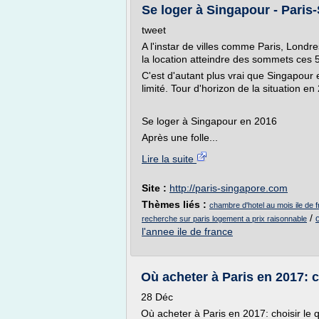
Se loger à Singapour - Paris
tweet
A l'instar de villes comme Paris, Lond
la location atteindre des sommets ces 
C'est d'autant plus vrai que Singapour 
limité. Tour d'horizon de la situation 
Se loger à Singapour en 2016
Après une folle...
Lire la suite
Site :
http://paris-singapore.com
Thèmes liés :
chambre d'hotel au mois ile de 
/
recherche sur paris logement a prix raisonnable
l'annee ile de france
Où acheter à Paris en 2017: cho
28 Déc
Où acheter à Paris en 2017: choisir le q