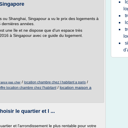
l
-Singapore
lo
t
res ou Shanghai, Singapour a vu le prix des logements à
l
5 dernières années.
t
est une île et ne dispose que d'un espace très
en 2016 à Singapour avec ce guide du logement.
lo
s
d'
/
/
location chambre chez l habitant a paris
france pas cher
/
location maison a
offre location chambre chez l'habitant
isir le quartier et l ...
uartier et l'arrondissement le plus rentable pour votre