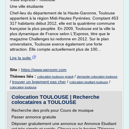
Une ville étudiante
Chef-lieu du département de la Haute-Garonne, Toulouse
appartient à la région Midi-Hautes Pyrénées. Comptant 453
317 habitants début 2012, elle est la quatrième commune
française la plus peuplée. En 2009, Toulouse est la ville la
plus dynamique de France selon L'Express, titre que le
magazine Challenges lui redonne en 2012. Sur le plan
universitaire, Toulouse exerce également une forte
attraction. Elle compte actuellement plus de 100...
Lire la suite
Site :
https://www.weroom.com
Thèmes liés :
/
colocation toulouse gratuit
demande colocation toulouse
/
trouver un logement pas cher
/
/
colocation etudiant toulouse
colocation toulouse
Colocation TOULOUSE | Recherche
colocataires a TOULOUSE
Recherche des profs pour Cours de musique
Passer annonce gratuite
Déposer gratuitement une annonce sur Annonce Etudiant
est très simple et rapide. Cliquez sur le bouton "Déposer