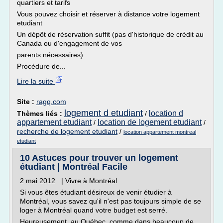
quartiers et tarifs
Vous pouvez choisir et réserver à distance votre logement
etudiant
Un dépôt de réservation suffit (pas d'historique de crédit au
Canada ou d'engagement de vos
parents nécessaires)
Procédure de...
Lire la suite
Site :
ragq.com
logement d etudiant
location d
Thèmes liés :
/
appartement etudiant
location de logement etudiant
/
/
recherche de logement etudiant
/
location appartement montreal
etudiant
10 Astuces pour trouver un logement
étudiant | Montréal Facile
2 mai 2012 | Vivre à Montréal
Si vous êtes étudiant désireux de venir étudier à
Montréal, vous savez qu'il n'est pas toujours simple de se
loger à Montréal quand votre budget est serré.
Heureusement, au Québec, comme dans beaucoup de