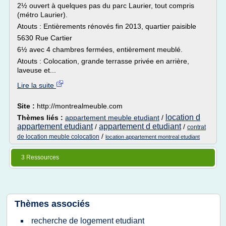
2½ ouvert à quelques pas du parc Laurier, tout compris
(métro Laurier).
Atouts : Entièrements rénovés fin 2013, quartier paisible
5630 Rue Cartier
6½ avec 4 chambres fermées, entièrement meublé.
Atouts : Colocation, grande terrasse privée en arrière,
laveuse et...
Lire la suite
Site :
http://montrealmeuble.com
location d
Thèmes liés :
appartement meuble etudiant
/
appartement etudiant
appartement d etudiant
/
/
contrat
/
de location meuble colocation
location appartement montreal etudiant
3 Ressources
Thèmes associés
recherche de logement etudiant