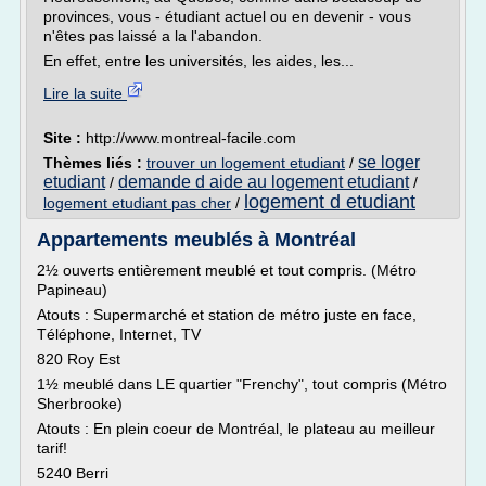
provinces, vous - étudiant actuel ou en devenir - vous
n'êtes pas laissé a la l'abandon.
En effet, entre les universités, les aides, les...
Lire la suite
Site :
http://www.montreal-facile.com
se loger
Thèmes liés :
trouver un logement etudiant
/
etudiant
demande d aide au logement etudiant
/
/
logement d etudiant
logement etudiant pas cher
/
Appartements meublés à Montréal
2½ ouverts entièrement meublé et tout compris. (Métro
Papineau)
Atouts : Supermarché et station de métro juste en face,
Téléphone, Internet, TV
820 Roy Est
1½ meublé dans LE quartier "Frenchy", tout compris (Métro
Sherbrooke)
Atouts : En plein coeur de Montréal, le plateau au meilleur
tarif!
5240 Berri