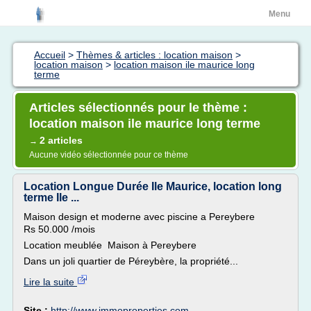
Menu
Accueil
>
Thèmes & articles : location maison
>
location maison
>
location maison ile maurice long
terme
Articles sélectionnés pour le thème :
location maison ile maurice long terme
2 articles
→
Aucune vidéo sélectionnée pour ce thème
Location Longue Durée Ile Maurice, location long
terme Ile ...
Maison design et moderne avec piscine a Pereybere
Rs 50.000 /mois
Location meublée Maison à Pereybere
Dans un joli quartier de Péreybère, la propriété...
Lire la suite
Site :
http://www.immoproperties.com