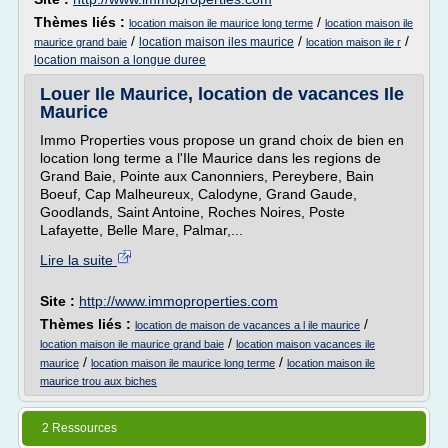
Thèmes liés :
/
location maison ile maurice long terme
location maison ile
/
/
/
location maison iles maurice
maurice grand baie
location maison ile r
location maison a longue duree
Louer Ile Maurice, location de vacances Ile
Maurice
Immo Properties vous propose un grand choix de bien en
location long terme a l'Ile Maurice dans les regions de
Grand Baie, Pointe aux Canonniers, Pereybere, Bain
Boeuf, Cap Malheureux, Calodyne, Grand Gaude,
Goodlands, Saint Antoine, Roches Noires, Poste
Lafayette, Belle Mare, Palmar,...
Lire la suite
Site :
http://www.immoproperties.com
Thèmes liés :
/
location de maison de vacances a l ile maurice
/
location maison ile maurice grand baie
location maison vacances ile
/
/
maurice
location maison ile maurice long terme
location maison ile
maurice trou aux biches
2 Ressources