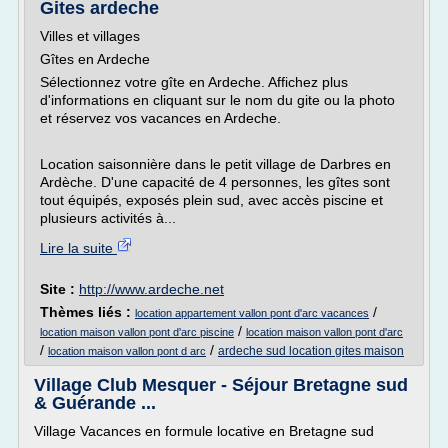
Gites ardeche
Villes et villages
Gîtes en Ardeche
Sélectionnez votre gîte en Ardeche. Affichez plus
d'informations en cliquant sur le nom du gite ou la photo
et réservez vos vacances en Ardeche.
Location saisonnière dans le petit village de Darbres en
Ardèche. D'une capacité de 4 personnes, les gîtes sont
tout équipés, exposés plein sud, avec accès piscine et
plusieurs activités à...
Lire la suite
Site :
http://www.ardeche.net
Thèmes liés :
/
location appartement vallon pont d'arc vacances
/
location maison vallon pont d'arc piscine
location maison vallon pont d'arc
/
/
ardeche sud location gites maison
location maison vallon pont d arc
Village Club Mesquer - Séjour Bretagne sud
& Guérande ...
Village Vacances en formule locative en Bretagne sud