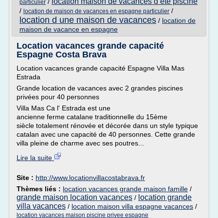
location maison de vacances d ete piscine
/
particulier
/
/
location de maison de vacances en espagne particulier
location d une maison de vacances
/
location de
maison de vacance en espagne
Location vacances grande capacité
Espagne Costa Brava
Location vacances grande capacité Espagne Villa Mas
Estrada
Grande location de vacances avec 2 grandes piscines
privées pour 40 personnes
Villa Mas Ca l' Estrada est une
ancienne ferme catalane traditionnelle du 15ème
siècle totalement rénovée et décorée dans un style typique
catalan avec une capacité de 40 personnes. Cette grande
villa pleine de charme avec ses poutres...
Lire la suite
Site :
http://www.locationvillacostabrava.fr
Thèmes liés :
location vacances grande maison famille
/
grande maison location vacances
location grande
/
villa vacances
/
location maison villa espagne vacances
/
location vacances maison piscine privee espagne