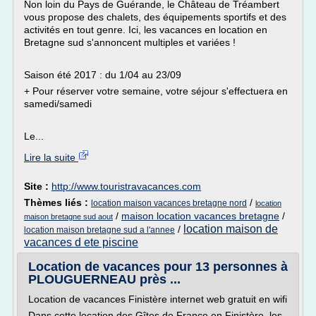
Non loin du Pays de Guérande, le Château de Tréambert
vous propose des chalets, des équipements sportifs et des
activités en tout genre. Ici, les vacances en location en
Bretagne sud s'annoncent multiples et variées !
Saison été 2017 : du 1/04 au 23/09
+ Pour réserver votre semaine, votre séjour s'effectuera en
samedi/samedi
Le...
Lire la suite
Site :
http://www.touristravacances.com
Thèmes liés :
/
location maison vacances bretagne nord
location
/
maison location vacances bretagne
/
maison bretagne sud aout
location maison de
/
location maison bretagne sud a l'annee
vacances d ete piscine
Location de vacances pour 13 personnes à
PLOUGUERNEAU près ...
Location de vacances Finistère internet web gratuit en wifi
Dans cette location des Gîtes de France en Finistère, les