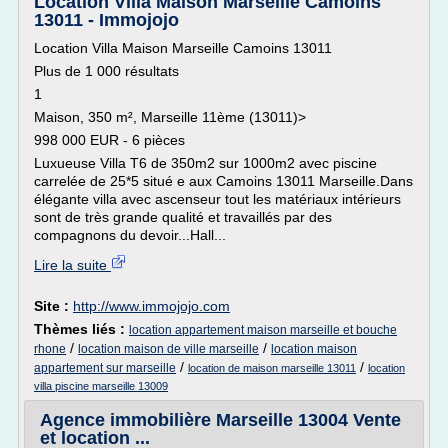
Location Villa Maison Marseille Camoins
13011 - Immojojo
Location Villa Maison Marseille Camoins 13011
Plus de 1 000 résultats
1
Maison, 350 m², Marseille 11ème (13011)>
998 000 EUR - 6 pièces
Luxueuse Villa T6 de 350m2 sur 1000m2 avec piscine
carrelée de 25*5 situé e aux Camoins 13011 Marseille.Dans
élégante villa avec ascenseur tout les matériaux intérieurs
sont de très grande qualité et travaillés par des
compagnons du devoir...Hall...
Lire la suite
Site :
http://www.immojojo.com
Thèmes liés :
location appartement maison marseille et bouche
/
/
rhone
location maison de ville marseille
location maison
/
/
appartement sur marseille
location de maison marseille 13011
location
villa piscine marseille 13009
Agence immobilière Marseille 13004 Vente
et location ...