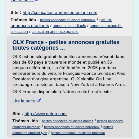
Site :
http://colocation.annonceetudiant.com
Thèmes liés :
/
petites
petites annonces etudiants bordeaux
annonces etudiants
/
/
annonces etudiants
annonce recherche
/
colocation
colocation annonce gratuite
OLX France - petites annonces gratuites
toutes catégories ...
OLX est un site gratuit de petites annonces présent dans
plus de 80 pays à travers le monde et publié en 36
langues différentes; il a été fondée en 2006 par deux
entrepreneurs du web, le Français Fabrice Grinda et Alec
Oxenford d'origine argentine. OLX signifie On Line
Exchange. Le site est basé à New York et à Buenos Aires.
OLX France disponible à l'adresse olx.fr est le site...
Lire la suite
Site :
http://www.netoo.com
Thèmes liés :
/
petites annonces etudiants nantes
petites annonces
/
/
etudiants marseille
petites annonces etudiants bordeaux
petites
/
annonces etudiant lyon
petites annonces etudiants toulouse