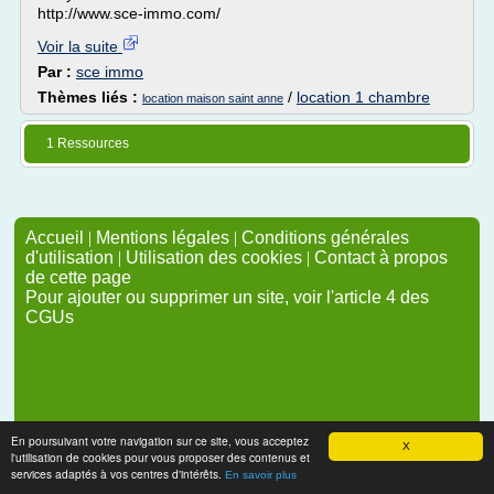
http://www.sce-immo.com/
Voir la suite
Par :
sce immo
Thèmes liés :
/
location 1 chambre
location maison saint anne
1 Ressources
Accueil
|
Mentions légales
|
Conditions générales
d'utilisation
|
Utilisation des cookies
|
Contact à propos
de cette page
Pour ajouter ou supprimer un site, voir l'article 4 des
CGUs
En poursuivant votre navigation sur ce site, vous acceptez
X
l'utilisation de cookies pour vous proposer des contenus et
services adaptés à vos centres d'intérêts.
En savoir plus