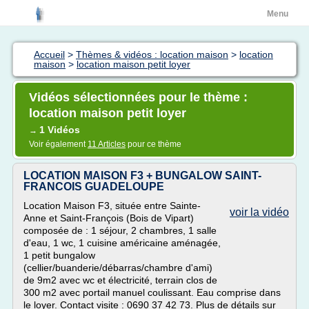
Menu
Accueil
>
Thèmes & vidéos : location maison
>
location
maison
>
location maison petit loyer
Vidéos sélectionnées pour le thème :
location maison petit loyer
1 Vidéos
→
Voir également
11 Articles
pour ce thème
LOCATION MAISON F3 + BUNGALOW SAINT-
FRANCOIS GUADELOUPE
Location Maison F3, située entre Sainte-
voir la vidéo
Anne et Saint-François (Bois de Vipart)
composée de : 1 séjour, 2 chambres, 1 salle
d'eau, 1 wc, 1 cuisine américaine aménagée,
1 petit bungalow
(cellier/buanderie/débarras/chambre d'ami)
de 9m2 avec wc et électricité, terrain clos de
300 m2 avec portail manuel coulissant. Eau comprise dans
le loyer. Contact visite : 0690 37 42 73. Plus de détails sur