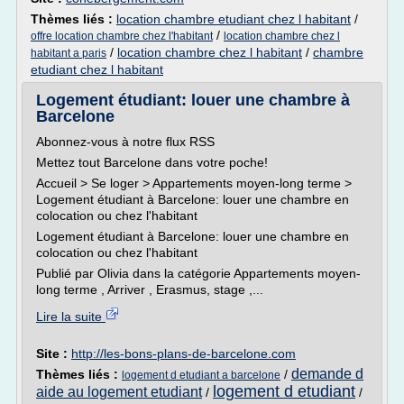
Thèmes liés :
location chambre etudiant chez l habitant
/
/
offre location chambre chez l'habitant
location chambre chez l
/
location chambre chez l habitant
/
chambre
habitant a paris
etudiant chez l habitant
Logement étudiant: louer une chambre à
Barcelone
Abonnez-vous à notre flux RSS
Mettez tout Barcelone dans votre poche!
Accueil > Se loger > Appartements moyen-long terme >
Logement étudiant à Barcelone: louer une chambre en
colocation ou chez l'habitant
Logement étudiant à Barcelone: louer une chambre en
colocation ou chez l'habitant
Publié par Olivia dans la catégorie Appartements moyen-
long terme , Arriver , Erasmus, stage ,...
Lire la suite
Site :
http://les-bons-plans-de-barcelone.com
demande d
Thèmes liés :
/
logement d etudiant a barcelone
logement d etudiant
aide au logement etudiant
/
/