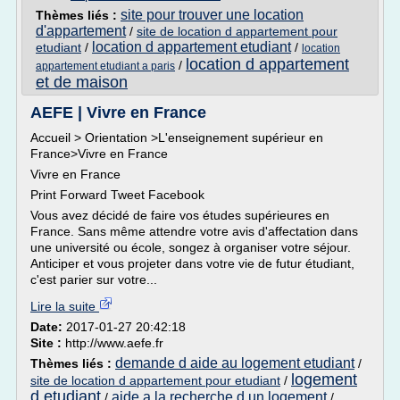
site pour trouver une location
Thèmes liés :
d'appartement
/
site de location d appartement pour
location d appartement etudiant
etudiant
/
/
location
location d appartement
/
appartement etudiant a paris
et de maison
AEFE | Vivre en France
Accueil > Orientation >L'enseignement supérieur en
France>Vivre en France
Vivre en France
Print Forward Tweet Facebook
Vous avez décidé de faire vos études supérieures en
France. Sans même attendre votre avis d'affectation dans
une université ou école, songez à organiser votre séjour.
Anticiper et vous projeter dans votre vie de futur étudiant,
c'est parier sur votre...
Lire la suite
Date:
2017-01-27 20:42:18
Site :
http://www.aefe.fr
demande d aide au logement etudiant
Thèmes liés :
/
logement
site de location d appartement pour etudiant
/
d etudiant
aide a la recherche d un logement
/
/