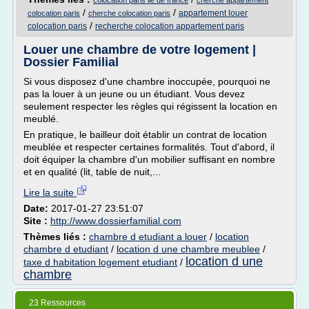
colocation paris ile de france
cherche appartement
/
/
appartement louer
colocation paris
cherche colocation paris
/
colocation paris
recherche colocation appartement paris
Louer une chambre de votre logement |
Dossier Familial
Si vous disposez d'une chambre inoccupée, pourquoi ne
pas la louer à un jeune ou un étudiant. Vous devez
seulement respecter les règles qui régissent la location en
meublé.
En pratique, le bailleur doit établir un contrat de location
meublée et respecter certaines formalités. Tout d'abord, il
doit équiper la chambre d'un mobilier suffisant en nombre
et en qualité (lit, table de nuit,...
Lire la suite
Date:
2017-01-27 23:51:07
Site :
http://www.dossierfamilial.com
Thèmes liés :
chambre d etudiant a louer
/
location
chambre d etudiant
/
location d une chambre meublee
/
location d une
taxe d habitation logement etudiant
/
chambre
23 Ressources