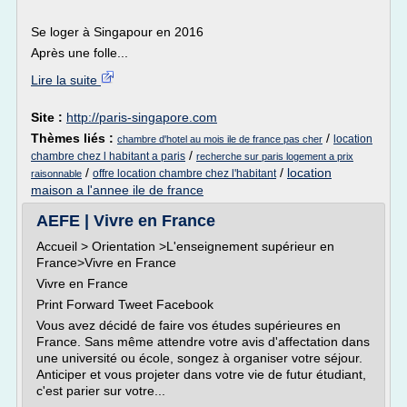
Se loger à Singapour en 2016
Après une folle...
Lire la suite
Site :
http://paris-singapore.com
Thèmes liés :
/
location
chambre d'hotel au mois ile de france pas cher
/
chambre chez l habitant a paris
recherche sur paris logement a prix
/
/
location
offre location chambre chez l'habitant
raisonnable
maison a l'annee ile de france
AEFE | Vivre en France
Accueil > Orientation >L'enseignement supérieur en
France>Vivre en France
Vivre en France
Print Forward Tweet Facebook
Vous avez décidé de faire vos études supérieures en
France. Sans même attendre votre avis d'affectation dans
une université ou école, songez à organiser votre séjour.
Anticiper et vous projeter dans votre vie de futur étudiant,
c'est parier sur votre...