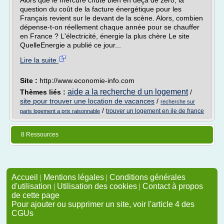
Alors que le mercure chute bien en deçà de zéro, la
question du coût de la facture énergétique pour les
Français revient sur le devant de la scène. Alors, combien
dépense-t-on réellement chaque année pour se chauffer
en France ? L'électricité, énergie la plus chère Le site
QuelleEnergie a publié ce jour...
Lire la suite
Site :
http://www.economie-info.com
aide a la recherche d un logement
Thèmes liés :
/
site pour trouver une location de vacances
/
recherche sur
/
trouver un logement en ile de france
paris logement a prix raisonnable
8 Ressources
Accueil
|
Mentions légales
|
Conditions générales
d'utilisation
|
Utilisation des cookies
|
Contact à propos
de cette page
Pour ajouter ou supprimer un site, voir l'article 4 des
CGUs