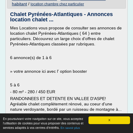
habitant
/
location chambre chez particulier
Chalet Pyrénées-Atlantiques - Annonces
location chalet ...
Mes Locations vous propose de consulter ses annonces de
location chalet Pyrénées-Atlantiques ( 64 ) entre
particuliers. Découvrez un large choix d'offres de chalet
Pyrénées-Atlantiques classées par rubriques.
6 annonce(s) de 1 à 6
» votre annonce ici avec l' option booster
5 à 6
- 80 m² - 280 / 450 EUR
RANDONNEES ET DETENTE EN VALLEE D'ASPE!
Agréable chalet complètement rénové, au coeur d'une
nature verdoyante, bordé par un ruisseau de montagne à...
Lire la suite
En poursuivant votre navigation sur ce site, vous acceptez
X
l'utilisation de cookies pour vous proposer des contenus et
services adaptés à vos centres d'intérêts.
En savoir plus
Site :
http://www.mes-locations.com