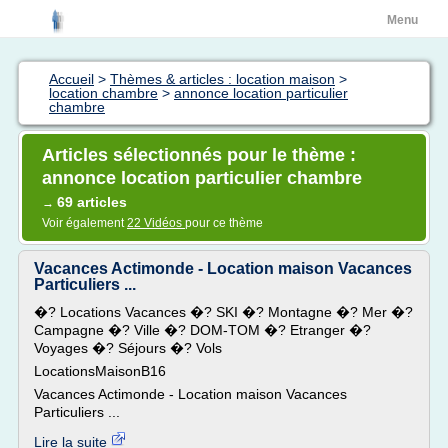
Menu
Accueil
>
Thèmes & articles : location maison
>
location chambre
>
annonce location particulier
chambre
Articles sélectionnés pour le thème :
annonce location particulier chambre
69 articles
→
Voir également
22 Vidéos
pour ce thème
Vacances Actimonde - Location maison Vacances
Particuliers ...
�? Locations Vacances �? SKI �? Montagne �? Mer �?
Campagne �? Ville �? DOM-TOM �? Etranger �?
Voyages �? Séjours �? Vols
LocationsMaisonB16
Vacances Actimonde - Location maison Vacances
Particuliers ...
Lire la suite