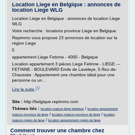
Location Liege en Belgique : annonces de
location Liege WLG
Location Liege en Belgique : annonces de location Liege
WLG
Votre recherche : locations province Liege en Belgique.
Repimmo vous propose 23 annonces de location sur la
région Liege
5
appartement Liege Fetinne - 4000 - Belgique
Location appartement 3 pièces Liege Fetinne - LIEGE ---
FETINNE - BOULEVARD Emile de Laveleye, 5 Rez-de-
Chaussée : Appartement une chambre idéal pour une
personne ou un...
Lire la suite
Site :
http://belgique.repimmo.com
Thèmes liés :
/
location maison liege belgique
location appartement
/
/
maison province de liege
location maison province de liege
location
/
maison region de liege
location appartement region de liege
Comment trouver une chambre chez