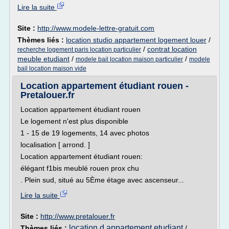
Lire la suite
Site :
http://www.modele-lettre-gratuit.com
Thèmes liés :
location studio appartement logement louer
/
/
contrat location
recherche logement paris location particulier
meuble etudiant
/
/
modele bail location maison particulier
modele
bail location maison vide
Location appartement étudiant rouen -
Pretalouer.fr
Location appartement étudiant rouen
Le logement n'est plus disponible
1 - 15 de 19 logements, 14 avec photos
localisation [ arrond. ]
Location appartement étudiant rouen:
élégant f1bis meublé rouen prox chu
. Plein sud, situé au 5Ème étage avec ascenseur...
Lire la suite
Site :
http://www.pretalouer.fr
location d appartement etudiant
Thèmes liés :
/