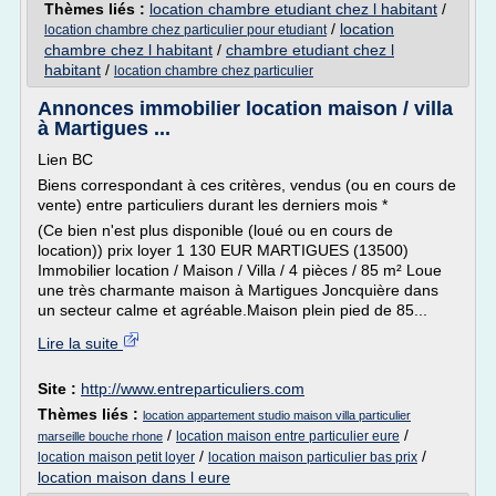
Thèmes liés :
location chambre etudiant chez l habitant
/
/
location
location chambre chez particulier pour etudiant
chambre chez l habitant
/
chambre etudiant chez l
habitant
/
location chambre chez particulier
Annonces immobilier location maison / villa
à Martigues ...
Lien BC
Biens correspondant à ces critères, vendus (ou en cours de
vente) entre particuliers durant les derniers mois *
(Ce bien n'est plus disponible (loué ou en cours de
location)) prix loyer 1 130 EUR MARTIGUES (13500)
Immobilier location / Maison / Villa / 4 pièces / 85 m² Loue
une très charmante maison à Martigues Joncquière dans
un secteur calme et agréable.Maison plein pied de 85...
Lire la suite
Site :
http://www.entreparticuliers.com
Thèmes liés :
location appartement studio maison villa particulier
/
/
location maison entre particulier eure
marseille bouche rhone
/
/
location maison petit loyer
location maison particulier bas prix
location maison dans l eure