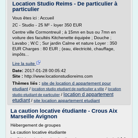
Location Studio Reims - De particulier à
particulier
Vous êtes ici : Accueil
2C - Studio - 25 M² - loyer 350 EUR
Centre ville Cormontreuil ; à 15mn en bus ou 7mn en
voiture des facultés Kitchenette équipée ; Douche ;
Lavabo ; W.C ; Sur jardin Calme et nature Loyer : 350
EUR Charges : 80 EUR ; (eau, électricité, chauffage,
impôts...
Lire la suite
Date:
2017-01-28 00:05:42
Site :
http://www.locationstudioreims.com
Thèmes liés :
site de location d appartement pour
etudiant
/
/
location studio etudiant de particulier a ville
location
location d appartement
/
studio etudiant de particulier
etudiant
/
site location appartement etudiant
La caution locative étudiante - Crous Aix
Marseille Avignon
Hébergement de groupes
La caution locative étudiante