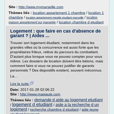
Site :
http://www.mymarseille.com
Thèmes liés :
location appartement 1 chambre
/
location 1
chambre
/
/
location
location appartement meuble etudiant marseille
/
location chambre d etudiant
maison appartement sur marseille
Logement : que faire en cas d'absence de
garant ? | Aides ...
Trouver son logement étudiant, notamment dans les
grandes villes où la concurrence est aussi forte que les
propriétaires frileux, relève du parcours du combattant.
D'autant plus lorsque vous ne pouvez compter pour vous
même. Les dossiers de location doivent être bétons, mais
comment faire si vous ne pouvez justifier de garants
personnels ? Des dispositifs existent, souvent méconnus.
La...
Lire la suite
Date:
2017-01-28 02:06:22
Site :
http://www.mapiaule.com
demande d aide au logement etudiant
Thèmes liés :
logement d etudiant
aide a la recherche d un
/
/
logement
/
recherche chambre d etudiant
/
aide jeune