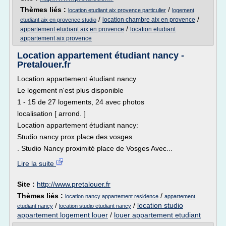
Thèmes liés :
/
location etudiant aix provence particulier
logement
/
/
location chambre aix en provence
etudiant aix en provence studio
/
appartement etudiant aix en provence
location etudiant
appartement aix provence
Location appartement étudiant nancy -
Pretalouer.fr
Location appartement étudiant nancy
Le logement n'est plus disponible
1 - 15 de 27 logements, 24 avec photos
localisation [ arrond. ]
Location appartement étudiant nancy:
Studio nancy prox place des vosges
. Studio Nancy proximité place de Vosges Avec...
Lire la suite
Site :
http://www.pretalouer.fr
Thèmes liés :
/
location nancy appartement residence
appartement
/
/
location studio
etudiant nancy
location studio etudiant nancy
appartement logement louer
/
louer appartement etudiant