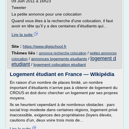
09 Juin 2011 à 16h23
Tweeter
La petite annonce pour une colocation
Quand vous êtes à la recherche d'une colocation, il faut
avoir en tête qu'il y a des centaines d'étudiants qui...
Lire la suite
Site :
https://www.digischool.fr
Thèmes liés :
/
annonce recherche colocation
petites annonces
logement d
/
annonces logements etudiants
/
colocation
etudiant
/
logement colocation etudiant
Logement étudiant en France — Wikipédia
En raison d'un nombre de places limité, un nombre
important d'étudiants n'arrive pas à obtenir de logement du
CROUS et doit donc chercher un logement par ses propres
moyens.
Ils se heurtent cependant à de nombreux obstacles : parc
social trop modeste dans certaines régions, logement privé
inaccessible, exigences des propriétaires (loyers élevés,
cautions d'un, deux voire trois mois de...
Lire la suite