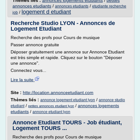
Thèmes liés :
annonces logements etudiants
/
petites
annonces etudiants
/
/
annonces etudiants
etudiante recherche
logement d etudiant
/
job
Recherche Studio LYON - Annonces de
Logement Etudiant
Recherche des profs pour Cours de musique
Passer annonce gratuite
Déposer gratuitement une annonce sur Annonce Etudiant
est très simple et rapide. Cliquez sur le bouton "Déposer
une annonce".
Connectez vous...
Lire la suite
Site :
http://location.annonceetudiant.com
Thèmes liés :
/
annonce logement etudiant lyon
annonce studio
/
/
annonces logements
etudiant
petites annonces etudiant lyon
etudiants
/
annonce etudiant lyon
Annonce Etudiant TOURS - Job étudiant,
Logement TOURS ...
Recherche des profs pour Cours de musique