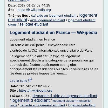
Date:
2017-01-27 02:44:25
Site :
https://fr.wikipedia.org
logement
Thèmes liés :
caf aide au logement etudiant
/
d etudiant
/
aide logement etudiant
/
logement etudiant
se loger etudiant
crous
/
Logement étudiant en France — Wikipédia
Logement étudiant en France
Un article de Wikipédia, l'encyclopédie libre.
L'entrée de la Cité internationale universitaire de Paris
Le logement étudiant est un type de logement
spécialement dévolu à la catégorie de la population qui
poursuit des études supérieures et englobe
principalement les résidences ou cités universitaires et les
résidences privées louées par leurs...
Lire la suite
Date:
2017-01-27 02:44:25
Site :
https://fr.wikipedia.org
demande d aide au logement etudiant
Thèmes liés :
logement d etudiant
/
/
logement etudiant montpellier
/
caf aide au logement etudiant
/
logement etudiant
crous