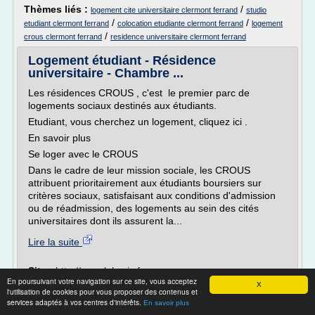
Thèmes liés :
/
logement cite universitaire clermont ferrand
studio
/
/
etudiant clermont ferrand
colocation etudiante clermont ferrand
logement
/
crous clermont ferrand
residence universitaire clermont ferrand
Logement étudiant - Résidence
universitaire - Chambre ...
Les résidences CROUS , c'est le premier parc de
logements sociaux destinés aux étudiants.
Etudiant, vous cherchez un logement, cliquez ici .
En savoir plus
Se loger avec le CROUS
Dans le cadre de leur mission sociale, les CROUS
attribuent prioritairement aux étudiants boursiers sur
critères sociaux, satisfaisant aux conditions d'admission
ou de réadmission, des logements au sein des cités
universitaires dont ils assurent la...
Lire la suite
Site :
http://www.lokaviz.fr
En poursuivant votre navigation sur ce site, vous acceptez
X
Thèmes liés :
/
logement
etudiante cherche logement
l'utilisation de cookies pour vous proposer des contenus et
logement d etudiant
location de
etudiant crous
/
/
services adaptés à vos centres d'intérêts.
En savoir plus
logement etudiant
/
site logement etudiant