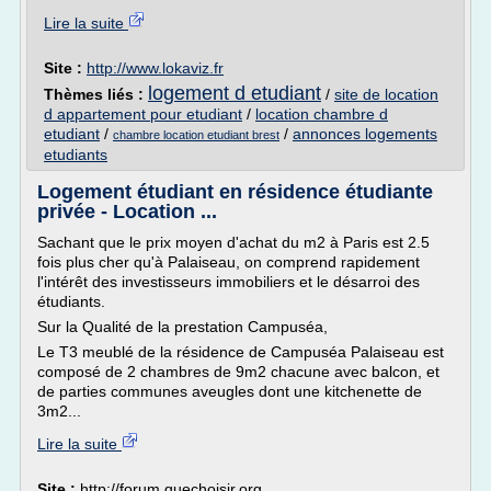
Lire la suite
Site :
http://www.lokaviz.fr
logement d etudiant
Thèmes liés :
/
site de location
d appartement pour etudiant
/
location chambre d
etudiant
/
/
annonces logements
chambre location etudiant brest
etudiants
Logement étudiant en résidence étudiante
privée - Location ...
Sachant que le prix moyen d'achat du m2 à Paris est 2.5
fois plus cher qu'à Palaiseau, on comprend rapidement
l'intérêt des investisseurs immobiliers et le désarroi des
étudiants.
Sur la Qualité de la prestation Campuséa,
Le T3 meublé de la résidence de Campuséa Palaiseau est
composé de 2 chambres de 9m2 chacune avec balcon, et
de parties communes aveugles dont une kitchenette de
3m2...
Lire la suite
Site :
http://forum.quechoisir.org