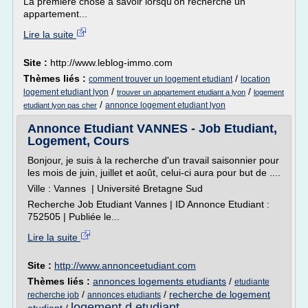
La première chose à savoir lorsqu'on recherche un
appartement...
Lire la suite
Site :
http://www.leblog-immo.com
Thèmes liés :
/
comment trouver un logement etudiant
location
/
/
logement etudiant lyon
trouver un appartement etudiant a lyon
logement
/
annonce logement etudiant lyon
etudiant lyon pas cher
Annonce Etudiant VANNES - Job Etudiant,
Logement, Cours
Bonjour, je suis à la recherche d'un travail saisonnier pour
les mois de juin, juillet et août, celui-ci aura pour but de ....
Ville : Vannes | Université Bretagne Sud
Recherche Job Etudiant Vannes | ID Annonce Etudiant :
752505 | Publiée le...
Lire la suite
Site :
http://www.annonceetudiant.com
Thèmes liés :
annonces logements etudiants
/
etudiante
/
/
recherche de logement
recherche job
annonces etudiants
logement d etudiant