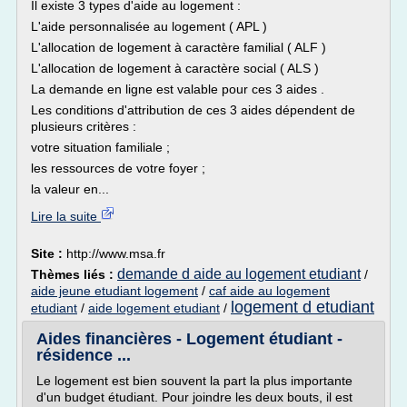
Il existe 3 types d'aide au logement :
L'aide personnalisée au logement ( APL )
L'allocation de logement à caractère familial ( ALF )
L'allocation de logement à caractère social ( ALS )
La demande en ligne est valable pour ces 3 aides .
Les conditions d'attribution de ces 3 aides dépendent de
plusieurs critères :
votre situation familiale ;
les ressources de votre foyer ;
la valeur en...
Lire la suite
Site :
http://www.msa.fr
demande d aide au logement etudiant
Thèmes liés :
/
aide jeune etudiant logement
/
caf aide au logement
logement d etudiant
etudiant
/
aide logement etudiant
/
Aides financières - Logement étudiant -
résidence ...
Le logement est bien souvent la part la plus importante
d'un budget étudiant. Pour joindre les deux bouts, il est