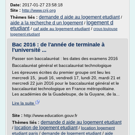
Date:
2017-01-27 23:58:18
Site :
http://www.crij.org
demande d aide au logement etudiant
Thèmes liés :
/
logement d
aide a la recherche d un logement
/
etudiant
/
caf aide au logement etudiant
/
crous toulouse
logement etudiant
Bac 2016 : de l'année de terminale à
l'université ...
Passer son baccalauréat : les dates des examens 2016
Baccalauréat général et baccalauréat technologique
Les épreuves écrites du premier groupe ont lieu les
mercredi 15, jeudi 16, vendredi 17, lundi 20, mardi 21 et
mercredi 22 juin 2016 pour le baccalauréat général et le
baccalauréat technologique en France métropolitaine.
Les académies de la Guadeloupe, de la Guyane, de la...
Lire la suite
Site :
http://www.education.gouv.fr
demande d aide au logement etudiant
Thèmes liés :
location de logement etudiant
/
/
location logement
etudiant paris
/
demande de logement etudiant
/
aide