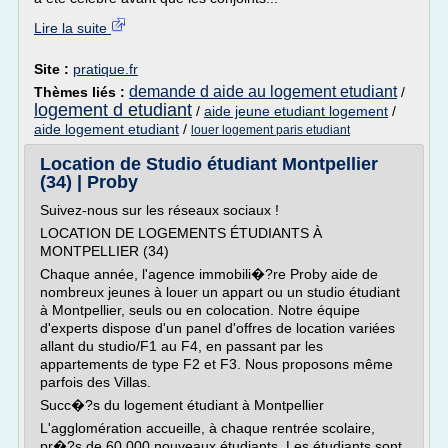
Lire la suite
Site :
pratique.fr
demande d aide au logement etudiant
Thèmes liés :
/
logement d etudiant
/
aide jeune etudiant logement
/
aide logement etudiant
/
louer logement paris etudiant
Location de Studio étudiant Montpellier
(34) | Proby
Suivez-nous sur les réseaux sociaux !
LOCATION DE LOGEMENTS ÉTUDIANTS À
MONTPELLIER (34)
Chaque année, l'agence immobili�?re Proby aide de
nombreux jeunes à louer un appart ou un studio étudiant
à Montpellier, seuls ou en colocation. Notre équipe
d'experts dispose d'un panel d'offres de location variées
allant du studio/F1 au F4, en passant par les
appartements de type F2 et F3. Nous proposons même
parfois des Villas.
Succ�?s du logement étudiant à Montpellier
L'agglomération accueille, à chaque rentrée scolaire,
pr�?s de 60 000 nouveaux étudiants. Les étudiants sont