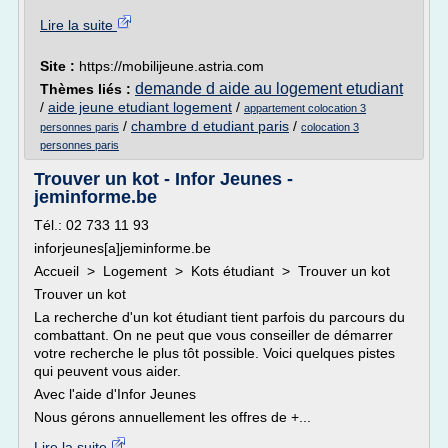
Lire la suite
Site :
https://mobilijeune.astria.com
demande d aide au logement etudiant
Thèmes liés :
/
aide jeune etudiant logement
/
appartement colocation 3
/
chambre d etudiant paris
/
personnes paris
colocation 3
personnes paris
Trouver un kot - Infor Jeunes -
jeminforme.be
Tél.: 02 733 11 93
inforjeunes[a]jeminforme.be
Accueil > Logement > Kots étudiant > Trouver un kot
Trouver un kot
La recherche d'un kot étudiant tient parfois du parcours du
combattant. On ne peut que vous conseiller de démarrer
votre recherche le plus tôt possible. Voici quelques pistes
qui peuvent vous aider.
Avec l'aide d'Infor Jeunes
Nous gérons annuellement les offres de +...
Lire la suite