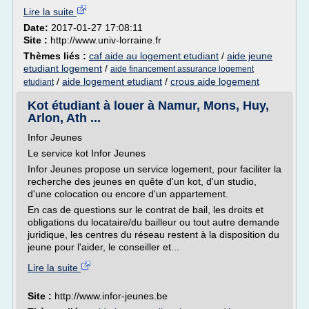
Lire la suite
Date:
2017-01-27 17:08:11
Site :
http://www.univ-lorraine.fr
Thèmes liés :
caf aide au logement etudiant
/
aide jeune
etudiant logement
/
aide financement assurance logement
/
aide logement etudiant
/
crous aide logement
etudiant
Kot étudiant à louer à Namur, Mons, Huy,
Arlon, Ath ...
Infor Jeunes
Le service kot Infor Jeunes
Infor Jeunes propose un service logement, pour faciliter la
recherche des jeunes en quête d'un kot, d'un studio,
d'une colocation ou encore d'un appartement.
En cas de questions sur le contrat de bail, les droits et
obligations du locataire/du bailleur ou tout autre demande
juridique, les centres du réseau restent à la disposition du
jeune pour l'aider, le conseiller et...
Lire la suite
Site :
http://www.infor-jeunes.be