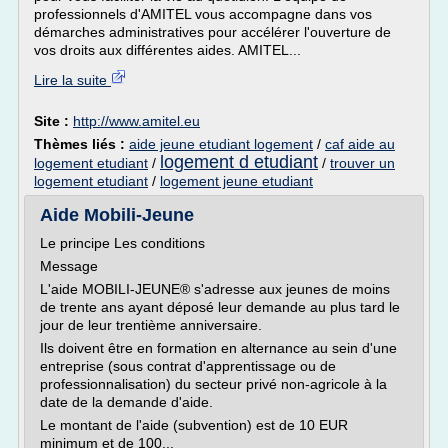
professionnels d'AMITEL vous accompagne dans vos
démarches administratives pour accélérer l'ouverture de
vos droits aux différentes aides. AMITEL...
Lire la suite
Site :
http://www.amitel.eu
Thèmes liés :
aide jeune etudiant logement
/
caf aide au
logement d etudiant
logement etudiant
/
/
trouver un
logement etudiant
/
logement jeune etudiant
Aide Mobili-Jeune
Le principe Les conditions
Message
L'aide MOBILI-JEUNE® s'adresse aux jeunes de moins
de trente ans ayant déposé leur demande au plus tard le
jour de leur trentième anniversaire.
Ils doivent être en formation en alternance au sein d'une
entreprise (sous contrat d'apprentissage ou de
professionnalisation) du secteur privé non-agricole à la
date de la demande d'aide.
Le montant de l'aide (subvention) est de 10 EUR
minimum et de 100...