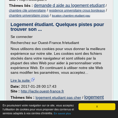
demande d aide au logement etudiant
Thèmes liés :
/
/
/
chambre cite universitaire
residence universitaire crous bordeaux
/
chambre universitaire crous
location chambre etudiant pau
Logement étudiant. Quelques pistes pour
trouver son ...
Se connecter
Recherchez sur Ouest-France.fr/etudiant
Nous utilisons des cookies pour vous donner la meilleure
expérience sur notre site. Les cookies sont des fichiers
stockés dans votre navigateur et sont utilisés par la
plupart des sites Web pour aider à personnaliser votre
expérience Web. En continuant à utiliser notre site Web
sans modifier les paramètres, vous acceptez...
Lire la suite
Date:
2017-01-28 00:17:43
Site :
http://jactiv.ouest-france.fr
logement
Thèmes liés :
logement etudiant pas cher
/
d etudiant
/
recherche chambre d etudiant
/
chambre d
En poursuivant votre navigation sur ce site, vous acceptez
etudiant a louer
/
prix d une chambre d etudiant
X
l'utilisation de cookies pour vous proposer des contenus et
services adaptés à vos centres d'intérêts.
En savoir plus
Logement - Université de Bordeaux