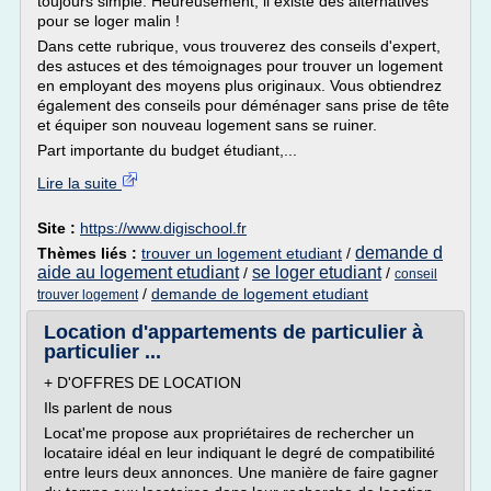
toujours simple. Heureusement, il existe des alternatives
pour se loger malin !
Dans cette rubrique, vous trouverez des conseils d'expert,
des astuces et des témoignages pour trouver un logement
en employant des moyens plus originaux. Vous obtiendrez
également des conseils pour déménager sans prise de tête
et équiper son nouveau logement sans se ruiner.
Part importante du budget étudiant,...
Lire la suite
Site :
https://www.digischool.fr
demande d
Thèmes liés :
trouver un logement etudiant
/
aide au logement etudiant
se loger etudiant
/
/
conseil
/
demande de logement etudiant
trouver logement
Location d'appartements de particulier à
particulier ...
+ D'OFFRES DE LOCATION
Ils parlent de nous
Locat'me propose aux propriétaires de rechercher un
locataire idéal en leur indiquant le degré de compatibilité
entre leurs deux annonces. Une manière de faire gagner