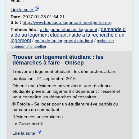
Vous...
Lire la suite
Date:
2017-01-28 01:54:21
Site :
http://www.boutique-logement-montpellier.org
demande d
Thèmes liés :
aide jeune etudiant logement
/
aide au logement etudiant
aide a la recherche d un
/
logement
/
caf aide au logement etudiant
/
recherche
logement montpellier
Trouver un logement étudiant : les
démarches à faire - Onisep
Trouver un logement étudiant : les démarches à faire
publication : 21 septembre 2016
Obtenir une résidence universitaire, une résidence
étudiante privée, un logement indépendant : l'essentiel
pour connaître les démarches nécessaires.
© Fotolia - Se loger pour un étudiant relève parfois du
parcours du combattant.
Résidences universitaires
Le Crous met à...
Lire la suite