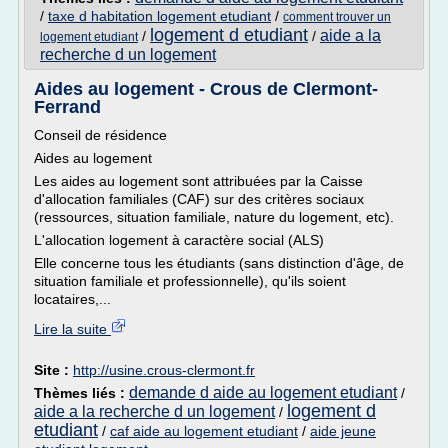
/
taxe d habitation logement etudiant
/
comment trouver un
logement d etudiant
aide a la
/
/
logement etudiant
recherche d un logement
Aides au logement - Crous de Clermont-
Ferrand
Conseil de résidence
Aides au logement
Les aides au logement sont attribuées par la Caisse
d'allocation familiales (CAF) sur des critères sociaux
(ressources, situation familiale, nature du logement, etc).
L'allocation logement à caractère social (ALS)
Elle concerne tous les étudiants (sans distinction d'âge, de
situation familiale et professionnelle), qu'ils soient
locataires,...
Lire la suite
Site :
http://usine.crous-clermont.fr
demande d aide au logement etudiant
Thèmes liés :
/
logement d
aide a la recherche d un logement
/
etudiant
/
caf aide au logement etudiant
/
aide jeune