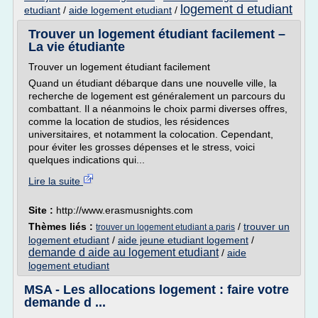
logement d etudiant
etudiant
/
aide logement etudiant
/
Trouver un logement étudiant facilement –
La vie étudiante
Trouver un logement étudiant facilement
Quand un étudiant débarque dans une nouvelle ville, la
recherche de logement est généralement un parcours du
combattant. Il a néanmoins le choix parmi diverses offres,
comme la location de studios, les résidences
universitaires, et notamment la colocation. Cependant,
pour éviter les grosses dépenses et le stress, voici
quelques indications qui...
Lire la suite
Site :
http://www.erasmusnights.com
Thèmes liés :
/
trouver un
trouver un logement etudiant a paris
logement etudiant
/
aide jeune etudiant logement
/
demande d aide au logement etudiant
/
aide
logement etudiant
MSA - Les allocations logement : faire votre
demande d ...