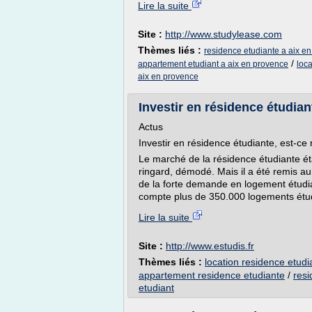
Lire la suite
Site :
http://www.studylease.com
Thèmes liés :
residence etudiante a aix e
/
appartement etudiant a aix en provence
loc
aix en provence
Investir en résidence étudiant
Actus
Investir en résidence étudiante, est-ce 
Le marché de la résidence étudiante é
ringard, démodé. Mais il a été remis a
de la forte demande en logement étudian
compte plus de 350.000 logements étud
Lire la suite
Site :
http://www.estudis.fr
Thèmes liés :
location residence etudi
appartement residence etudiante
/
resi
etudiant