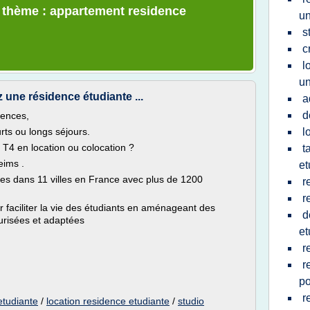
e thème : appartement residence
un
s
c
l
un
une résidence étudiante ...
a
d
dences,
rts ou longs séjours.
l
 T4 en location ou colocation ?
t
eims .
et
es dans 11 villes en France avec plus de 1200
r
r
faciliter la vie des étudiants en aménageant des
d
urisées et adaptées
et
r
r
po
r
etudiante
/
location residence etudiante
/
studio