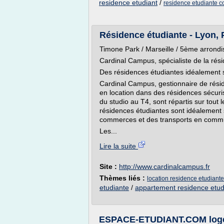
residence etudiant
/
residence etudiante c
Résidence étudiante - Lyon, Pa
Timone Park / Marseille / 5ème arrond
Cardinal Campus, spécialiste de la rés
Des résidences étudiantes idéalement 
Cardinal Campus, gestionnaire de rési
en location dans des résidences sécur
du studio au T4, sont répartis sur tout 
résidences étudiantes sont idéalement s
commerces et des transports en comm
Les...
Lire la suite
Site :
http://www.cardinalcampus.fr
Thèmes liés :
location residence etudiante
etudiante
/
appartement residence etud
ESPACE-ETUDIANT.COM logeme