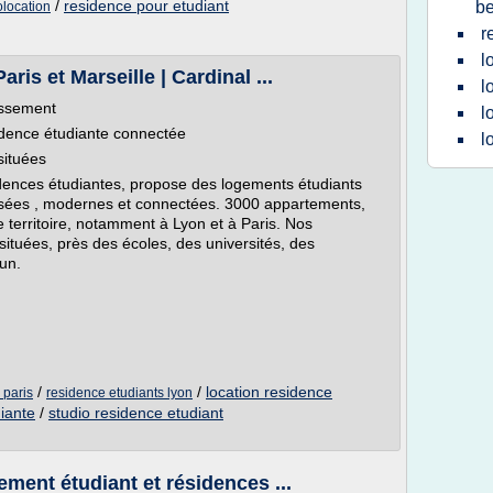
/
residence pour etudiant
be
olocation
r
l
ris et Marseille | Cardinal ...
l
issement
l
idence étudiante connectée
l
situées
dences étudiantes, propose des logements étudiants
isées , modernes et connectées. 3000 appartements,
le territoire, notamment à Lyon et à Paris. Nos
ituées, près des écoles, des universités, des
un.
/
/
location residence
 paris
residence etudiants lyon
iante
/
studio residence etudiant
nt étudiant et résidences ...