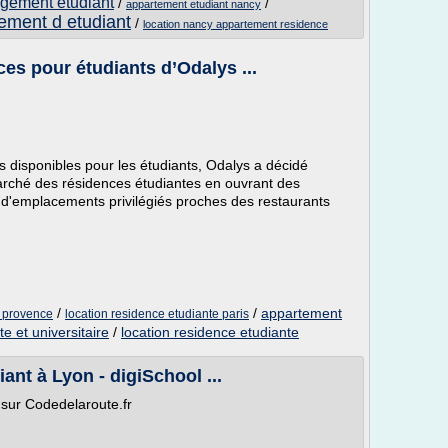
gement etudiant
/
/
appartement etudiant nancy
ement d etudiant
/
location nancy appartement residence
es pour étudiants d’Odalys ...
isponibles pour les étudiants, Odalys a décidé
arché des résidences étudiantes en ouvrant des
d'emplacements privilégiés proches des restaurants
/
/
appartement
n provence
location residence etudiante paris
e et universitaire
/
location residence etudiante
nt à Lyon - digiSchool ...
 sur Codedelaroute.fr