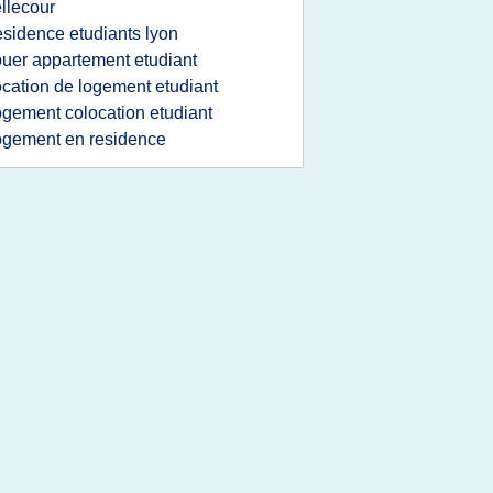
llecour
esidence etudiants lyon
ouer appartement etudiant
ocation de logement etudiant
ogement colocation etudiant
ogement en residence