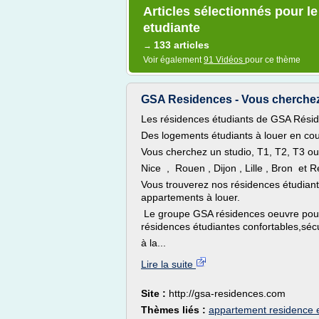
Articles sélectionnés pour l
etudiante
133 articles
→
Voir également
91 Vidéos
pour ce thème
GSA Residences - Vous cherchez 
Les résidences étudiants de GSA Rési
Des logements étudiants à louer en cou
Vous cherchez un studio, T1, T2, T3 ou
Nice , Rouen , Dijon , Lille , Bron et R
Vous trouverez nos résidences étudiant
appartements à louer.
Le groupe GSA résidences oeuvre pour 
résidences étudiantes confortables,séc
à la...
Lire la suite
Site :
http://gsa-residences.com
Thèmes liés :
appartement residence 