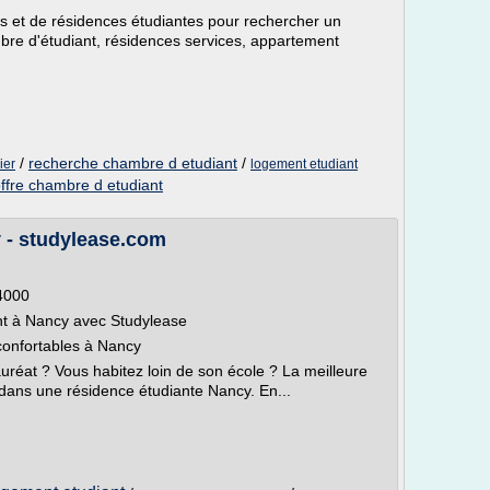
es et de résidences étudiantes pour rechercher un
bre d'étudiant, résidences services, appartement
/
recherche chambre d etudiant
/
ier
logement etudiant
ffre chambre d etudiant
 - studylease.com
54000
nt à Nancy avec Studylease
confortables à Nancy
auréat ? Vous habitez loin de son école ? La meilleure
 dans une résidence étudiante Nancy. En...