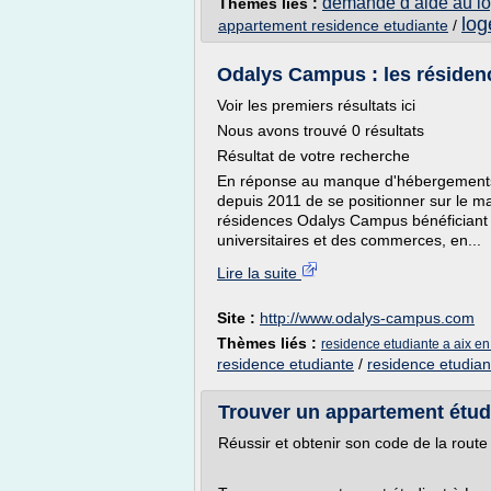
demande d aide au lo
Thèmes liés :
log
appartement residence etudiante
/
Odalys Campus : les résidenc
Voir les premiers résultats ici
Nous avons trouvé 0 résultats
Résultat de votre recherche
En réponse au manque d'hébergements d
depuis 2011 de se positionner sur le m
résidences Odalys Campus bénéficiant 
universitaires et des commerces, en...
Lire la suite
Site :
http://www.odalys-campus.com
Thèmes liés :
residence etudiante a aix e
residence etudiante
/
residence etudiant
Trouver un appartement étudia
Réussir et obtenir son code de la route