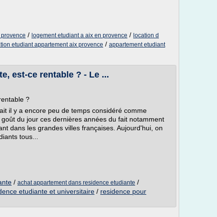
/
/
n provence
logement etudiant a aix en provence
location d
/
ation etudiant appartement aix provence
appartement etudiant
e, est-ce rentable ? - Le ...
rentable ?
tait il y a encore peu de temps considéré comme
u goût du jour ces dernières années du fait notamment
t dans les grandes villes françaises. Aujourd'hui, on
iants tous...
ante
/
/
achat appartement dans residence etudiante
dence etudiante et universitaire
/
residence pour