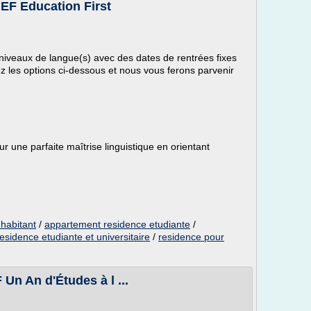
 EF Education First
 niveaux de langue(s) avec des dates de rentrées fixes
 les options ci-dessous et nous vous ferons parvenir
r une parfaite maîtrise linguistique en orientant
 habitant
/
appartement residence etudiante
/
residence etudiante et universitaire
/
residence pour
F Un An d'Études à l ...