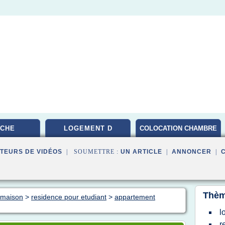
CHE
LOGEMENT D
COLOCATION CHAMBRE
PARIS
TEURS DE VIDÉOS
| SOUMETTRE :
UN ARTICLE
|
ANNONCER
|
Thèm
n maison
>
residence pour etudiant
>
appartement
l
r