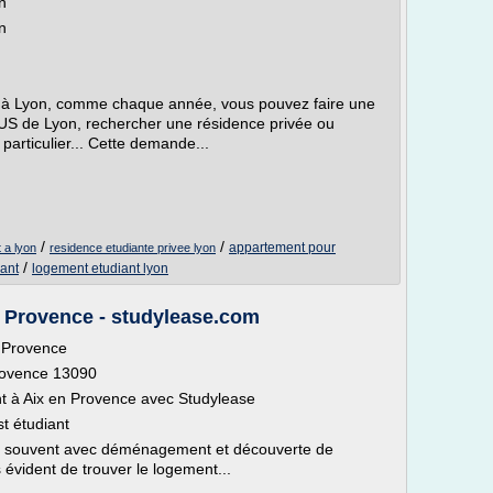
n
n
t à Lyon, comme chaque année, vous pouvez faire une
 de Lyon, rechercher une résidence privée ou
particulier... Cette demande...
/
/
appartement pour
 a lyon
residence etudiante privee lyon
/
iant
logement etudiant lyon
n Provence - studylease.com
n Provence
Provence 13090
nt à Aix en Provence avec Studylease
t étudiant
ien souvent avec déménagement et découverte de
 évident de trouver le logement...