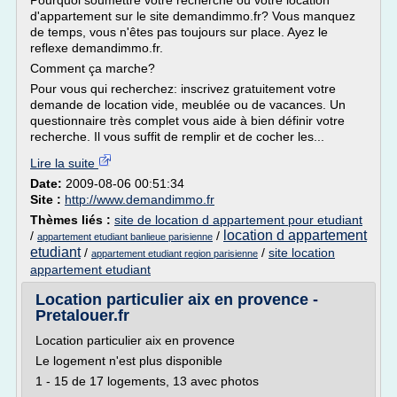
Pourquoi soumettre votre recherche ou votre location
d'appartement sur le site demandimmo.fr? Vous manquez
de temps, vous n'êtes pas toujours sur place. Ayez le
reflexe demandimmo.fr.
Comment ça marche?
Pour vous qui recherchez: inscrivez gratuitement votre
demande de location vide, meublée ou de vacances. Un
questionnaire très complet vous aide à bien définir votre
recherche. Il vous suffit de remplir et de cocher les...
Lire la suite
Date:
2009-08-06 00:51:34
Site :
http://www.demandimmo.fr
Thèmes liés :
site de location d appartement pour etudiant
location d appartement
/
/
appartement etudiant banlieue parisienne
etudiant
/
/
site location
appartement etudiant region parisienne
appartement etudiant
Location particulier aix en provence -
Pretalouer.fr
Location particulier aix en provence
Le logement n'est plus disponible
1 - 15 de 17 logements, 13 avec photos