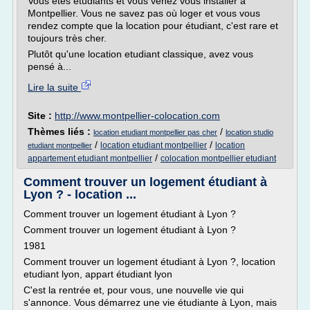
Vous êtes étudiants et vous venez vous installer à
Montpellier. Vous ne savez pas où loger et vous vous
rendez compte que la location pour étudiant, c'est rare et
toujours très cher.
Plutôt qu'une location etudiant classique, avez vous
pensé à...
Lire la suite
Site :
http://www.montpellier-colocation.com
Thèmes liés :
/
location etudiant montpellier pas cher
location studio
/
/
location etudiant montpellier
location
etudiant montpellier
/
appartement etudiant montpellier
colocation montpellier etudiant
Comment trouver un logement étudiant à
Lyon ? - location ...
Comment trouver un logement étudiant à Lyon ?
Comment trouver un logement étudiant à Lyon ?
1981
Comment trouver un logement étudiant à Lyon ?, location
etudiant lyon, appart étudiant lyon
C'est la rentrée et, pour vous, une nouvelle vie qui
s'annonce. Vous démarrez une vie étudiante à Lyon, mais