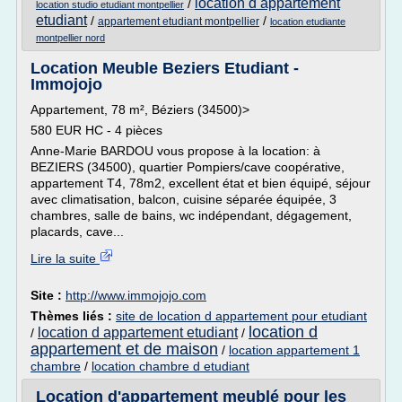
location d appartement
/
location studio etudiant montpellier
etudiant
/
/
appartement etudiant montpellier
location etudiante
montpellier nord
Location Meuble Beziers Etudiant -
Immojojo
Appartement, 78 m², Béziers (34500)>
580 EUR HC - 4 pièces
Anne-Marie BARDOU vous propose à la location: à
BEZIERS (34500), quartier Pompiers/cave coopérative,
appartement T4, 78m2, excellent état et bien équipé, séjour
avec climatisation, balcon, cuisine séparée équipée, 3
chambres, salle de bains, wc indépendant, dégagement,
placards, cave...
Lire la suite
Site :
http://www.immojojo.com
Thèmes liés :
site de location d appartement pour etudiant
location d
location d appartement etudiant
/
/
appartement et de maison
/
location appartement 1
chambre
/
location chambre d etudiant
Location d'appartement meublé pour les