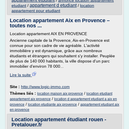
appartement etudiant
/
annonce location appartement
appartement d etudiant
etudiant
/
/
location
appartement pour etudiant
Location appartement Aix en Provence –
toutes nos ...
Location appartement AIX EN PROVENCE
Ancienne capitale de la Provence, Aix-en-Provence est
connue pour son cadre de vie agréable. L'activité
immobilière y est dynamique, grâce aux nombreux
étudiants et étrangers qui souhaitent s'y installer. Peuplée
de plus de 140 000 habitants, la ville dispose d'un parc
immobilier d'environ 78 000...
Lire la suite
Site :
http://www.logic-immo.com
Thèmes liés :
/
location maison aix provence
location etudiant
/
appartement aix provence
location d appartement etudiant a aix en
/
/
provence
location etudiante aix provence
appartement etudiant aix
en provence
Location appartement étudiant rouen -
Pretalouer.fr