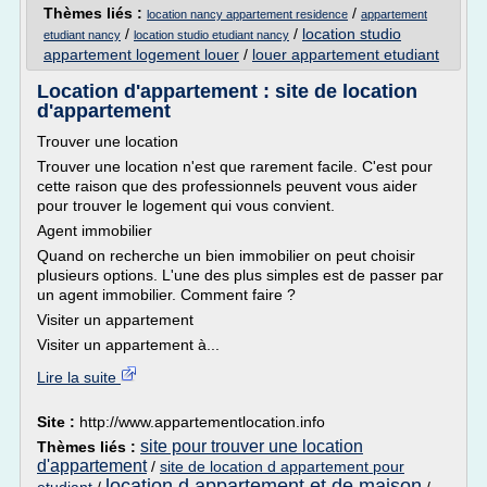
Thèmes liés :
/
location nancy appartement residence
appartement
/
/
location studio
etudiant nancy
location studio etudiant nancy
appartement logement louer
/
louer appartement etudiant
Location d'appartement : site de location
d'appartement
Trouver une location
Trouver une location n'est que rarement facile. C'est pour
cette raison que des professionnels peuvent vous aider
pour trouver le logement qui vous convient.
Agent immobilier
Quand on recherche un bien immobilier on peut choisir
plusieurs options. L'une des plus simples est de passer par
un agent immobilier. Comment faire ?
Visiter un appartement
Visiter un appartement à...
Lire la suite
Site :
http://www.appartementlocation.info
site pour trouver une location
Thèmes liés :
d'appartement
/
site de location d appartement pour
location d appartement et de maison