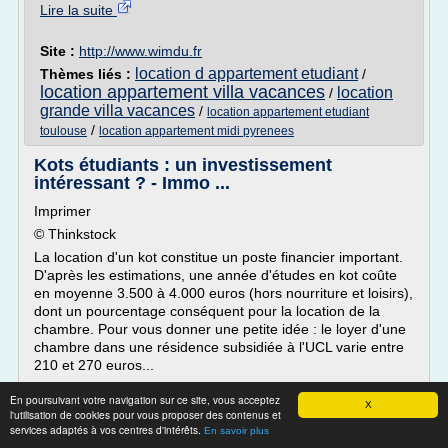
Lire la suite
Site :
http://www.wimdu.fr
location d appartement etudiant
Thèmes liés :
/
location appartement villa vacances
location
/
grande villa vacances
/
location appartement etudiant
/
toulouse
location appartement midi pyrenees
Kots étudiants : un investissement
intéressant ? - Immo ...
Imprimer
© Thinkstock
La location d'un kot constitue un poste financier important.
D'après les estimations, une année d'études en kot coûte
en moyenne 3.500 à 4.000 euros (hors nourriture et loisirs),
dont un pourcentage conséquent pour la location de la
chambre. Pour vous donner une petite idée : le loyer d'une
chambre dans une résidence subsidiée à l'UCL varie entre
210 et 270 euros...
Lire la suite
En poursuivant votre navigation sur ce site, vous acceptez
X
l'utilisation de cookies pour vous proposer des contenus et
services adaptés à vos centres d'intérêts.
En savoir plus
Site :
http://trends.levif.be