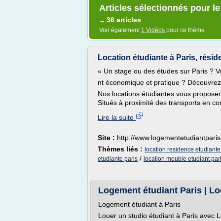
Articles sélectionnés pour l
36 articles
→
Voir également
1 Vidéos
pour ce thème
Location étudiante à Paris, réside
« Un stage ou des études sur Paris ? 
nt économique et pratique ? Découvrez 
Nos locations étudiantes vous proposen
Situés à proximité des transports en co
Lire la suite
Site :
http://www.logementetudiantparis.
Thèmes liés :
location residence etudiante
/
etudiante paris
location meuble etudiant par
Logement étudiant Paris | L
Logement étudiant à Paris
Louer un studio étudiant à Paris avec Lo