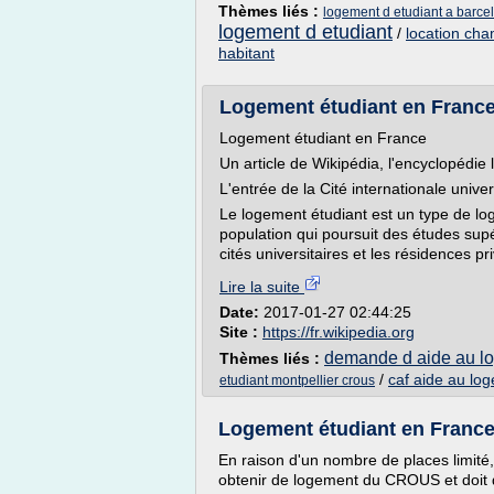
Thèmes liés :
logement d etudiant a barce
logement d etudiant
/
location cha
habitant
Logement étudiant en Franc
Logement étudiant en France
Un article de Wikipédia, l'encyclopédie l
L'entrée de la Cité internationale univer
Le logement étudiant est un type de lo
population qui poursuit des études sup
cités universitaires et les résidences pr
Lire la suite
Date:
2017-01-27 02:44:25
Site :
https://fr.wikipedia.org
demande d aide au lo
Thèmes liés :
/
caf aide au lo
etudiant montpellier crous
Logement étudiant en Franc
En raison d'un nombre de places limité,
obtenir de logement du CROUS et doit