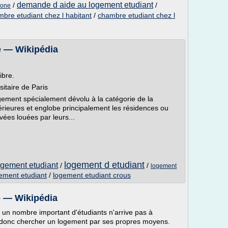
demande d aide au logement etudiant
/
/
lone
mbre etudiant chez l habitant
/
chambre etudiant chez l
e — Wikipédia
ibre.
sitaire de Paris
gement spécialement dévolu à la catégorie de la
érieures et englobe principalement les résidences ou
ivées louées par leurs...
logement d etudiant
gement etudiant
/
/
logement
gement etudiant
/
logement etudiant crous
e — Wikipédia
 un nombre important d'étudiants n'arrive pas à
 donc chercher un logement par ses propres moyens.