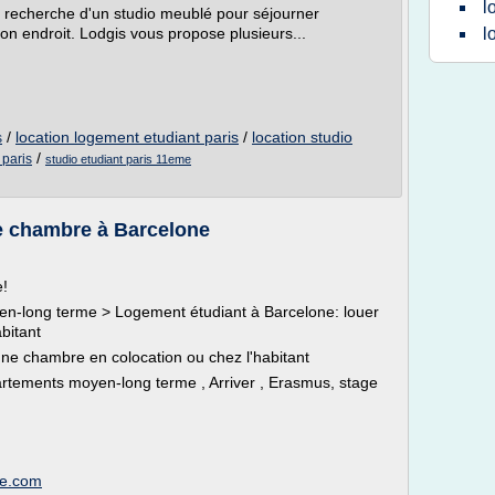
l
la recherche d'un studio meublé pour séjourner
on endroit. Lodgis vous propose plusieurs...
l
/
location logement etudiant paris
/
location studio
s
/
 paris
studio etudiant paris 11eme
e chambre à Barcelone
e!
en-long terme > Logement étudiant à Barcelone: louer
bitant
ne chambre en colocation ou chez l'habitant
partements moyen-long terme , Arriver , Erasmus, stage
ne.com