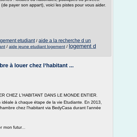
r (de payer son appart), voici les pistes pour vous aider.
gement etudiant
aide a la recherche d un
/
logement d
ant
/
aide jeune etudiant logement
/
 à louer chez l’habitant ...
ER CHEZ L'HABITANT DANS LE MONDE ENTIER.
n idéale à chaque étape de la vie Etudiante. En 2013,
chambre chez l'habitant via BedyCasa durant l'année
r mon futur...