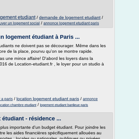
gement etudiant
/
demande de logement etudiant
/
/
uver un logement social
annonce logement etudiant paris
n logement étudiant à Paris ...
étudiants ne doivent pas se décourager. Même dans les
core de la place, pourvu qu'on se montre rapide.
as une mince affaire! D'abord les loyers dans la
16 de Location-etudiant.fr , le loyer pour un studio à
/
location logement etudiant paris
/
 a paris
annonce
/
ocation chambre etudiant
logement etudiant banlieue paris
étudiant - résidence ...
 plus importante d'un budget étudiant. Pour joindre les
itre les aides financières spécifiquement allouées au
 sortes : locales ou nationales, publiques ou privées.