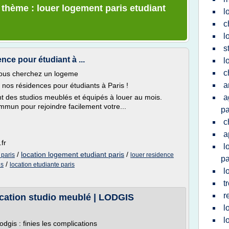
e thème : louer logement paris etudiant
l
c
l
s
nce pour étudiant à ...
l
c
Vous cherchez un logeme
a
nos résidences pour étudiants à Paris !
t des studios meublés et équipés à louer au mois.
a
mmun pour rejoindre facilement votre...
pa
c
a
fr
l
/
location logement etudiant paris
/
 paris
louer residence
pa
/
is
location etudiante paris
l
t
r
ocation studio meublé | LODGIS
l
l
dgis : finies les complications