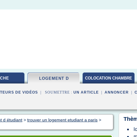
CHE
COLOCATION CHAMBRE
LOGEMENT D
PARIS
TEURS DE VIDÉOS
| SOUMETTRE :
UN ARTICLE
|
ANNONCER
|
Thèm
t d étudiant
>
trouver un logement etudiant a paris
>
l
m