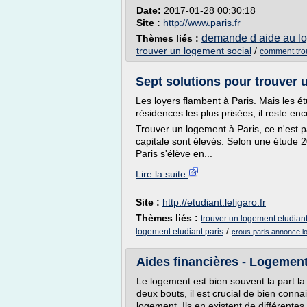
Date:
2017-01-28 00:30:18
Site :
http://www.paris.fr
demande d aide au lo
Thèmes liés :
trouver un logement social
/
comment tro
Sept solutions pour trouver u
Les loyers flambent à Paris. Mais les 
résidences les plus prisées, il reste en
Trouver un logement à Paris, ce n'est p
capitale sont élevés. Selon une étude 20
Paris s'élève en...
Lire la suite
Site :
http://etudiant.lefigaro.fr
Thèmes liés :
trouver un logement etudiant
/
logement etudiant paris
crous paris annonce l
Aides financières - Logement 
Le logement est bien souvent la part la
deux bouts, il est crucial de bien conna
logement. Ils en existent de différentes