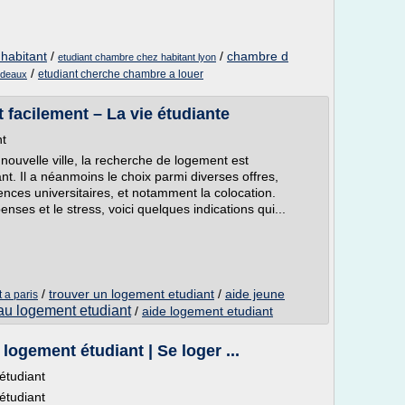
 habitant
/
/
chambre d
etudiant chambre chez habitant lyon
/
etudiant cherche chambre a louer
rdeaux
 facilement – La vie étudiante
nt
uvelle ville, la recherche de logement est
. Il a néanmoins le choix parmi diverses offres,
ences universitaires, et notamment la colocation.
ses et le stress, voici quelques indications qui...
/
trouver un logement etudiant
/
aide jeune
 a paris
u logement etudiant
/
aide logement etudiant
logement étudiant | Se loger ...
étudiant
étudiant