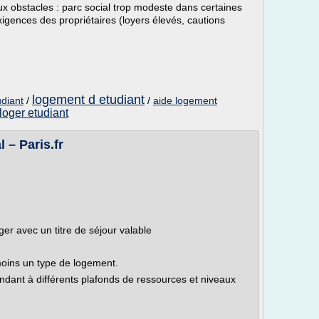
x obstacles : parc social trop modeste dans certaines
xigences des propriétaires (loyers élevés, cautions
logement d etudiant
udiant
/
/
aide logement
loger etudiant
 – Paris.fr
ger avec un titre de séjour valable
moins un type de logement.
ndant à différents plafonds de ressources et niveaux