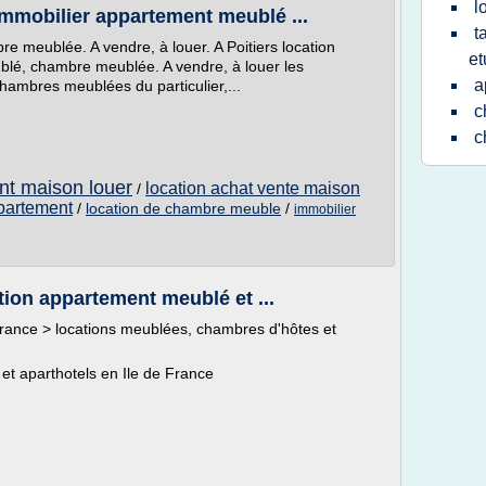
l
Immobilier appartement meublé ...
t
 meublée. A vendre, à louer. A Poitiers location
et
lé, chambre meublée. A vendre, à louer les
a
hambres meublées du particulier,...
c
c
nt maison louer
location achat vente maison
/
partement
/
location de chambre meuble
/
immobilier
tion appartement meublé et ...
rance > locations meublées, chambres d'hôtes et
t aparthotels en Ile de France