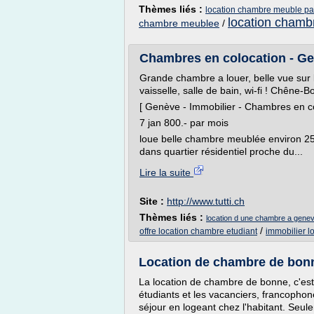
Thèmes liés :
location chambre meuble pa
location chamb
chambre meublee
/
Chambres en colocation - Gen
Grande chambre a louer, belle vue sur le 
vaisselle, salle de bain, wi-fi ! Chêne-B
[ Genève - Immobilier - Chambres en col
7 jan 800.- par mois
loue belle chambre meublée environ 
dans quartier résidentiel proche du...
Lire la suite
Site :
http://www.tutti.ch
Thèmes liés :
location d une chambre a gene
/
offre location chambre etudiant
immobilier l
Location de chambre de bonn
La location de chambre de bonne, c'est
étudiants et les vacanciers, francopho
séjour en logeant chez l'habitant. Seul