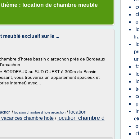
e thème : location de chambre meuble
c
c
o
l
meublé exclusif sur le ...
fr
l
pr
, chambre d'hotes bassin d'arcachon près de Bordeaux
un
d'arcachon
f
ès de BORDEAUX au SUD OUEST à 300m du Bassin
l
posant, vous trouverez un appartement spacieux et
l
prise internet) avec...
t
c
p
i
location
/
/
cachon
location chambre d hote arcachon
location chambre d
n vacances chambre hote
/
et
o
c