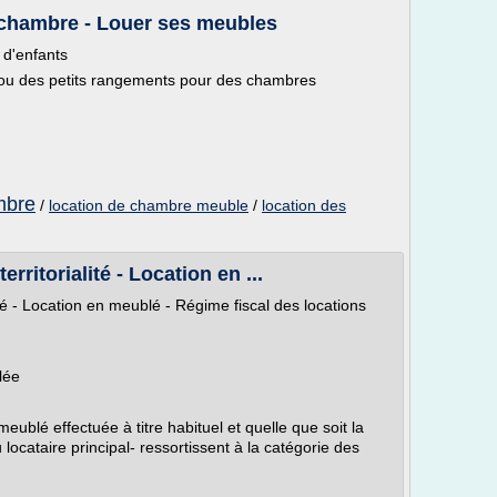
 chambre - Louer ses meubles
 d'enfants
t ou des petits rangements pour des chambres
mbre
/
location de chambre meuble
/
location des
rritorialité - Location en ...
ité - Location en meublé - Régime fiscal des locations
lée
meublé effectuée à titre habituel et quelle que soit la
u locataire principal- ressortissent à la catégorie des