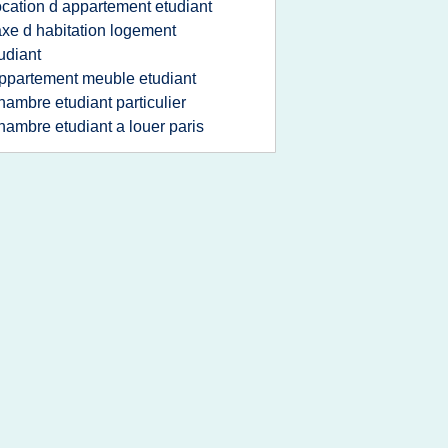
ocation d appartement etudiant
axe d habitation logement
udiant
ppartement meuble etudiant
hambre etudiant particulier
hambre etudiant a louer paris