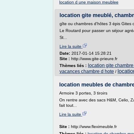
location d une maison meublee
location gite meublé, chambr
gîte ou chambres d'hôtes 3 épis Gite
Le Routard pour passer un séjour agré
St...
Lire la suite
Date:
2017-01-14 15:28:21
Site :
http://www.gite-prieure.fr
location gite chambre
Thèmes liés :
locati
vacances chambre d hote
/
location meubles de chambre -
Armoire 3 portes, 3 tiroirs
On rentre avec des sacs H&M, Celio, Zara
fait tout...
Lire la suite
Site :
http://www.fleximeuble.fr
Thèmes liés :
location de chambre me