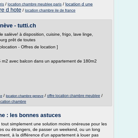
/
/
location d une
ris
location chambre meublee paris
re d hote
/
location chambre ile de france
ève - tutti.ch
salève! à disposition, cuisine, frigo, lave linge,
ourg prêt de toutes
ocation - Offres de location ]
25 m2 avec balcon dans un appartement de 180m2
/
/
/
offre location chambre meublee
ve
location chambre geneve
ocation chambre
e : les bonnes astuces
 tout simplement une solution moins onéreuse pour les
nes ou étrangers, de passer un weekend, ou un long
ement, à la différence d'un appartement à louer pas