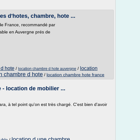
es d'hotes, chambre, hote ...
s de France, recommandé par
able en Auvergne prés de
 d hote
location
/
/
location chambre d hote auvergne
on chambre d hote
/
location chambre hote france
 location de mobilier ...
, à tel point qu'on est très chargé. C'est bien d'avoir
location d une chambre
uble
/