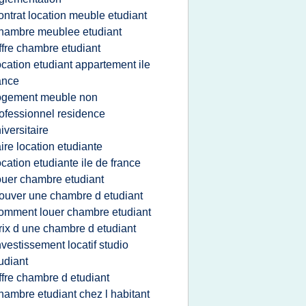
ontrat location meuble etudiant
hambre meublee etudiant
ffre chambre etudiant
ocation etudiant appartement ile
ance
ogement meuble non
ofessionnel residence
iversitaire
aire location etudiante
ocation etudiante ile de france
ouer chambre etudiant
rouver une chambre d etudiant
omment louer chambre etudiant
rix d une chambre d etudiant
nvestissement locatif studio
udiant
ffre chambre d etudiant
hambre etudiant chez l habitant