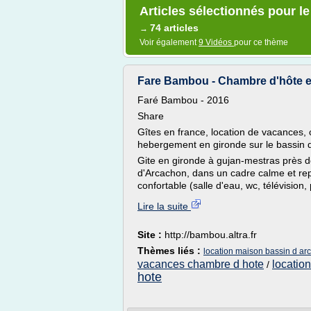
Articles sélectionnés pour l
74 articles
→
Voir également
9 Vidéos
pour ce thème
Fare Bambou - Chambre d'hôte et 
Faré Bambou - 2016
Share
Gîtes en france, location de vacances
hebergement en gironde sur le bassin 
Gite en gironde à gujan-mestras pr
d'Arcachon, dans un cadre calme et re
confortable (salle d'eau, wc, télévision, 
Lire la suite
Site :
http://bambou.altra.fr
Thèmes liés :
location maison bassin d ar
vacances chambre d hote
locatio
/
hote