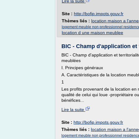
Lire la suite
Site :
http://bofip.impots.gouv.fr
Thèmes liés :
location maison a l'anne
logement meuble non professionnel residence
location d une maison meublee
BIC - Champ d'application et te
BIC - Champ d'application et territorial
meublées
I. Principes généraux
A. Caractéristiques de la location meub
1
Les profits provenant de la location en m
qualité de celui qui loue -propriétaire o
bénéfices...
Lire la suite
Site :
http://bofip.impots.gouv.fr
Thèmes liés :
location maison a l'anne
logement meuble non professionnel residence 