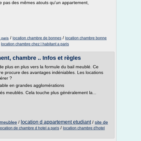
ie pas des mêmes atouts qu'un appartement,
/
/
location chambre de bonnes
location chambre bonne
 paris
/
location chambre chez l habitant a paris
nt, chambre .. Infos et règles
 de plus en plus vers la formule du bail meublé. Ce
ère procure des avantages indéniables. Les locations
gérer ?
ntable en grandes agglomérations
s meublés. Cela touche plus généralement la...
location d appartement etudiant
 meublee
/
/
site de
/
location de chambre d hotel a paris
location chambre d'hotel