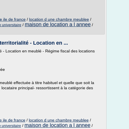
e ile de france
/
location d une chambre meublee
/
maison de location a l annee
/
/
 universitaire
rritorialité - Location en ...
ité - Location en meublé - Régime fiscal des locations
lée
eublé effectuée à titre habituel et quelle que soit la
u locataire principal- ressortissent à la catégorie des
e ile de france
/
location d une chambre meublee
/
maison de location a l annee
/
/
universitaire