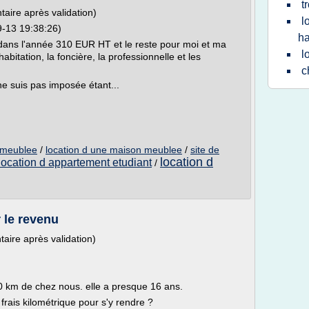
t
taire après validation)
l
9-13 19:38:26)
ha
 dans l'année 310 EUR HT et le reste pour moi et ma
l
habitation, la foncière, la professionnelle et les
c
e suis pas imposée étant...
 meublee
/
location d une maison meublee
/
site de
location d
location d appartement etudiant
/
r le revenu
taire après validation)
20 km de chez nous. elle a presque 16 ans.
s frais kilométrique pour s'y rendre ?