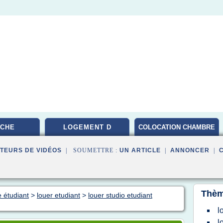
CHE
LOGEMENT D
COLOCATION CHAMBRE
PARIS
TEURS DE VIDÉOS
| SOUMETTRE :
UN ARTICLE
|
ANNONCER
|
Thèm
 étudiant
>
louer etudiant
>
louer studio etudiant
l
l