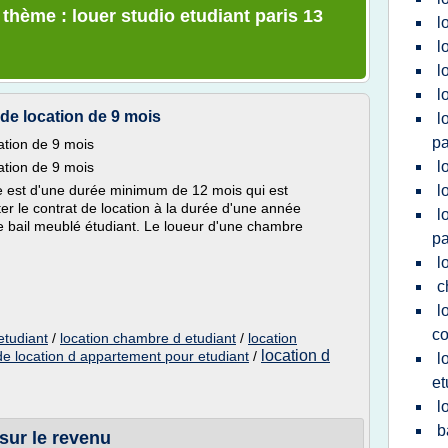
 thème : louer studio etudiant paris 13
l
l
l
l
 de location de 9 mois
l
pa
cation de 9 mois
l
cation de 9 mois
re est d'une durée minimum de 12 mois qui est
l
er le contrat de location à la durée d'une année
l
 le bail meublé étudiant. Le loueur d'une chambre
pa
l
c
l
co
etudiant
/
location chambre d etudiant
/
location
location d
 de location d appartement pour etudiant
/
l
et
l
b
sur le revenu