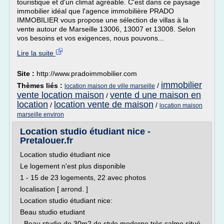
touristique et d'un climat agréable. C'est dans ce paysage
immobilier idéal que l'agence immobilière PRADO
IMMOBILIER vous propose une sélection de villas à la
vente autour de Marseille 13006, 13007 et 13008. Selon
vos besoins et vos exigences, nous pouvons...
Lire la suite
Site :
http://www.pradoimmobilier.com
immobilier
Thèmes liés :
/
location maison de ville marseille
vente location maison
vente d une maison en
/
location
location vente de maison
/
/
location maison
marseille environ
Location studio étudiant nice -
Pretalouer.fr
Location studio étudiant nice
Le logement n'est plus disponible
1 - 15 de 23 logements, 22 avec photos
localisation [ arrond. ]
Location studio étudiant nice:
Beau studio etudiant
. Beau studio de 30m2 de style moderne très calme situé