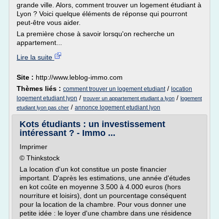
grande ville. Alors, comment trouver un logement étudiant à
Lyon ? Voici quelque éléments de réponse qui pourront
peut-être vous aider.
La première chose à savoir lorsqu'on recherche un
appartement...
Lire la suite
Site :
http://www.leblog-immo.com
Thèmes liés :
/
comment trouver un logement etudiant
location
/
/
logement etudiant lyon
trouver un appartement etudiant a lyon
logement
/
annonce logement etudiant lyon
etudiant lyon pas cher
Kots étudiants : un investissement
intéressant ? - Immo ...
Imprimer
© Thinkstock
La location d'un kot constitue un poste financier
important. D'après les estimations, une année d'études
en kot coûte en moyenne 3.500 à 4.000 euros (hors
nourriture et loisirs), dont un pourcentage conséquent
pour la location de la chambre. Pour vous donner une
petite idée : le loyer d'une chambre dans une résidence