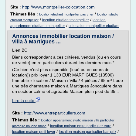
Site :
http://www.montpellier-colocation.com
Thèmes liés :
/
location etudiant montpellier pas cher
location studio
/
/
location etudiant montpellier
location
etudiant montpellier
/
appartement etudiant montpellier
colocation montpellier etudiant
Annonces immobilier location maison /
villa à Martigues ...
Lien BC
Biens correspondant à ces critères, vendus (ou en cours
de vente) entre particuliers durant les derniers mois *
(Ce bien n'est plus disponible (loué ou en cours de
location)) prix loyer 1 130 EUR MARTIGUES (13500)
Immobilier location / Maison / Villa / 4 pièces / 85 m² Loue
une très charmante maison à Martigues Joncquière dans
un secteur calme et agréable.Maison plein pied de 85...
Lire la suite
Site :
http://www.entreparticuliers.com
Thèmes liés :
location appartement studio maison villa particulier
/
/
location maison entre particulier eure
marseille bouche rhone
/
/
location maison petit loyer
location maison particulier bas prix