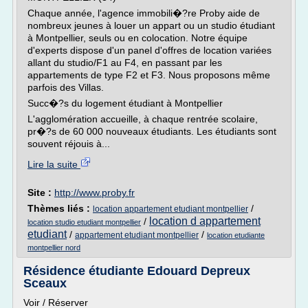
Chaque année, l'agence immobili�?re Proby aide de
nombreux jeunes à louer un appart ou un studio étudiant
à Montpellier, seuls ou en colocation. Notre équipe
d'experts dispose d'un panel d'offres de location variées
allant du studio/F1 au F4, en passant par les
appartements de type F2 et F3. Nous proposons même
parfois des Villas.
Succ�?s du logement étudiant à Montpellier
L'agglomération accueille, à chaque rentrée scolaire,
pr�?s de 60 000 nouveaux étudiants. Les étudiants sont
souvent réjouis à...
Lire la suite
Site :
http://www.proby.fr
Thèmes liés :
/
location appartement etudiant montpellier
location d appartement
/
location studio etudiant montpellier
etudiant
/
/
appartement etudiant montpellier
location etudiante
montpellier nord
Résidence étudiante Edouard Depreux
Sceaux
Voir / Réserver