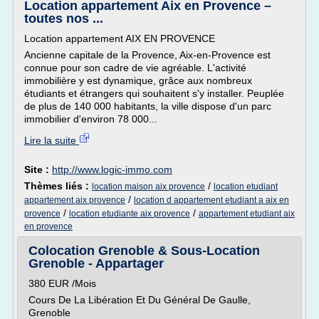
Location appartement Aix en Provence –
toutes nos ...
Location appartement AIX EN PROVENCE
Ancienne capitale de la Provence, Aix-en-Provence est
connue pour son cadre de vie agréable. L'activité
immobilière y est dynamique, grâce aux nombreux
étudiants et étrangers qui souhaitent s'y installer. Peuplée
de plus de 140 000 habitants, la ville dispose d'un parc
immobilier d'environ 78 000...
Lire la suite
Site :
http://www.logic-immo.com
Thèmes liés :
/
location maison aix provence
location etudiant
/
appartement aix provence
location d appartement etudiant a aix en
/
/
provence
location etudiante aix provence
appartement etudiant aix
en provence
Colocation Grenoble & Sous-Location
Grenoble - Appartager
380 EUR /Mois
Cours De La Libération Et Du Général De Gaulle,
Grenoble