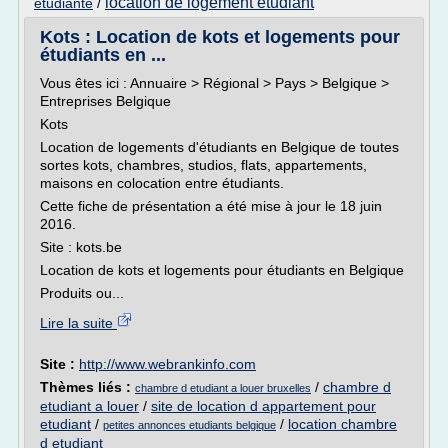
location de logement etudiant
etudiante
/
Kots : Location de kots et logements pour
étudiants en ...
Vous êtes ici : Annuaire > Régional > Pays > Belgique >
Entreprises Belgique
Kots
Location de logements d'étudiants en Belgique de toutes
sortes kots, chambres, studios, flats, appartements,
maisons en colocation entre étudiants.
Cette fiche de présentation a été mise à jour le 18 juin
2016.
Site : kots.be
Location de kots et logements pour étudiants en Belgique
Produits ou...
Lire la suite
Site :
http://www.webrankinfo.com
Thèmes liés :
/
chambre d
chambre d etudiant a louer bruxelles
etudiant a louer
/
site de location d appartement pour
etudiant
/
/
location chambre
petites annonces etudiants belgique
d etudiant