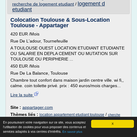
logement d
recherche de logement etudiant
/
etudiant
Colocation Toulouse & Sous-Location
Toulouse - Appartager
420 EUR /Mois
Rue De L'adour, Tournefeuille
A TOULOUSE OUEST LOCATION ETUDIANT ETUDIANTE
OU SALARIE EN DEPLA CEMENT OU MUTATION SUR
TOULOUSE OU PERIPHERIE ...
450 EUR /Mois
Rue De La Balance, Toulouse
Chambre tout confort dans maison jardin centre ville. wi fi,,
calme. coin toilette privé. prix : 450 euros/mois charges...
Lire la suite
Site :
appartager.com
Thèmes liés :
/
location appartement etudiant toulouse
cherche
/
colocation chambre a louer
/
colocation
colocation toulouse
En poursuivant votre navigation sur ce site, vous acceptez
X
chambre etudiant
/
etudiant cherche chambre a louer
l'utilisation de cookies pour vous proposer des contenus et
services adaptés à vos centres d'intérêts.
En savoir plus
Bac 2016 : de l'année de terminale à