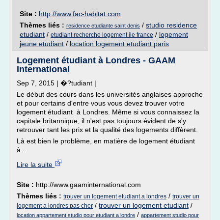
Site :
http://www.fac-habitat.com
Thèmes liés :
/
studio residence
residence etudiante saint denis
etudiant
/
/
logement
etudiant recherche logement ile france
jeune etudiant
/
location logement etudiant paris
Logement étudiant à Londres - GAAM
International
Sep 7, 2015 | �?tudiant |
Le début des cours dans les universités anglaises approche
et pour certains d'entre vous vous devez trouver votre
logement étudiant à Londres. Même si vous connaissez la
capitale britannique, il n'est pas toujours évident de s'y
retrouver tant les prix et la qualité des logements diffèrent.
Là est bien le problème, en matière de logement étudiant
à...
Lire la suite
Site :
http://www.gaaminternational.com
Thèmes liés :
/
trouver un logement etudiant a londres
trouver un
/
trouver un logement etudiant
/
logement a londres pas cher
/
location appartement studio pour etudiant a londre
appartement studio pour