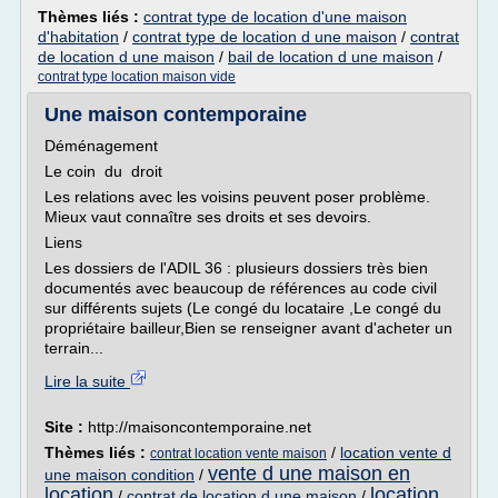
Thèmes liés :
contrat type de location d'une maison
d'habitation
/
contrat type de location d une maison
/
contrat
de location d une maison
/
bail de location d une maison
/
contrat type location maison vide
Une maison contemporaine
Déménagement
Le coin du droit
Les relations avec les voisins peuvent poser problème.
Mieux vaut connaître ses droits et ses devoirs.
Liens
Les dossiers de l'ADIL 36 : plusieurs dossiers très bien
documentés avec beaucoup de références au code civil
sur différents sujets (Le congé du locataire ,Le congé du
propriétaire bailleur,Bien se renseigner avant d'acheter un
terrain...
Lire la suite
Site :
http://maisoncontemporaine.net
Thèmes liés :
/
location vente d
contrat location vente maison
vente d une maison en
une maison condition
/
location
location
/
contrat de location d une maison
/